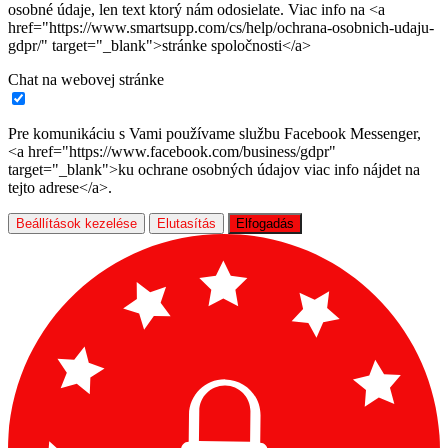
osobné údaje, len text ktorý nám odosielate. Viac info na <a
href="https://www.smartsupp.com/cs/help/ochrana-osobnich-udaju-
gdpr/" target="_blank">stránke spoločnosti</a>
Chat na webovej stránke
Pre komunikáciu s Vami používame službu Facebook Messenger,
<a href="https://www.facebook.com/business/gdpr"
target="_blank">ku ochrane osobných údajov viac info nájdet na
tejto adrese</a>.
Beállítások kezelése
Elutasítás
Elfogadás