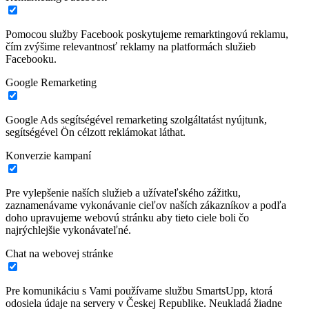
Pomocou služby Facebook poskytujeme remarktingovú reklamu,
čím zvýšime relevantnosť reklamy na platformách služieb
Facebooku.
Google Remarketing
Google Ads segítségével remarketing szolgáltatást nyújtunk,
segítségével Ön célzott reklámokat láthat.
Konverzie kampaní
Pre vylepšenie naších služieb a užívateľského zážitku,
zaznamenávame vykonávanie cieľov naších zákazníkov a podľa
doho upravujeme webovú stránku aby tieto ciele boli čo
najrýchlejšie vykonávateľné.
Chat na webovej stránke
Pre komunikáciu s Vami používame službu SmartsUpp, ktorá
odosiela údaje na servery v Českej Republike. Neukladá žiadne