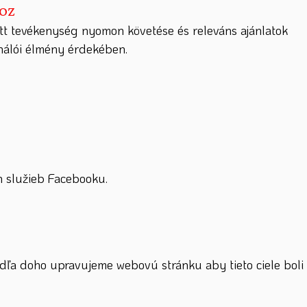
hoz
tt tevékenység nyomon követése és releváns ajánlatok
ználói élmény érdekében.
 služieb Facebooku.
dľa doho upravujeme webovú stránku aby tieto ciele boli