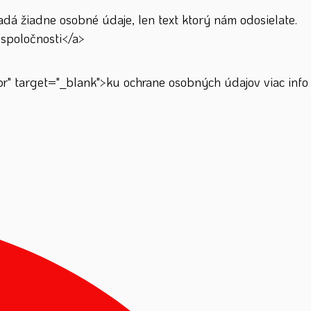
á žiadne osobné údaje, len text ktorý nám odosielate.
spoločnosti</a>
" target="_blank">ku ochrane osobných údajov viac info