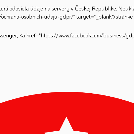
á odosiela údaje na servery v Českej Republike. Neuklad
/ochrana-osobnich-udaju-gdpr/" target="_blank">stránke 
enger, <a href="https://www.facebook.com/business/gdpr