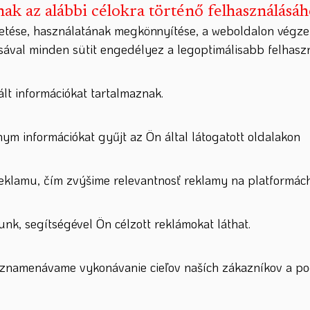
nak az alábbi célokra történő felhasználásá
etése, használatának megkönnyítése, a weboldalon végze
ásával minden sütit engedélyez a legoptimálisabb felhas
lt információkat tartalmaznak.
nym információkat gyűjt az Ön által látogatott oldalakon
lamu, čím zvýšime relevantnosť reklamy na platformách
nk, segítségével Ön célzott reklámokat láthat.
zaznamenávame vykonávanie cieľov naších zákazníkov a po