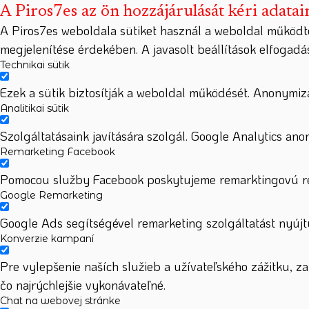
A Piros7es az ön hozzájárulását kéri adatai
A Piros7es weboldala sütiket használ a weboldal működt
megjelenítése érdekében. A javasolt beállítások elfogad
Technikai sütik
Ezek a sütik biztosítják a weboldal működését. Anonymizá
Analitikai sütik
Szolgáltatásaink javítására szolgál. Google Analytics ano
Remarketing Facebook
Pomocou služby Facebook poskytujeme remarktingovú rek
Google Remarketing
Google Ads segítségével remarketing szolgáltatást nyújtu
Konverzie kampaní
Pre vylepšenie naších služieb a užívateľského zážitku, 
čo najrýchlejšie vykonávateľné.
Chat na webovej stránke