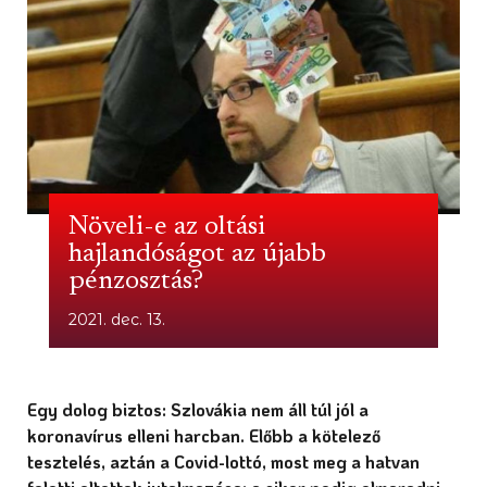
Növeli-e az oltási
hajlandóságot az újabb
pénzosztás?
2021. dec. 13.
Egy dolog biztos: Szlovákia nem áll túl jól a
koronavírus elleni harcban. Előbb a kötelező
tesztelés, aztán a Covid-lottó, most meg a hatvan