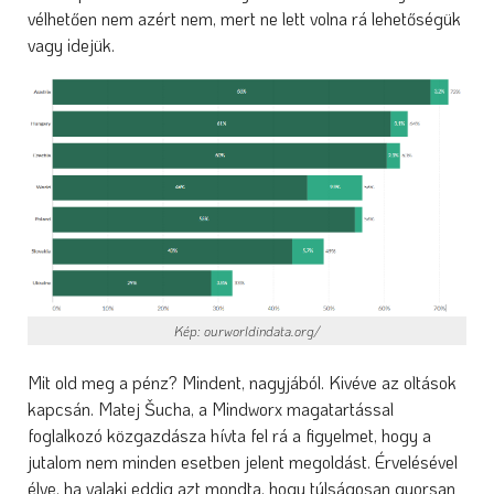
vélhetően nem azért nem, mert ne lett volna rá lehetőségük
vagy idejük.
Kép: ourworldindata.org/
Mit old meg a pénz? Mindent, nagyjából. Kivéve az oltások
kapcsán. Matej Šucha, a Mindworx magatartással
foglalkozó közgazdásza hívta fel rá a figyelmet, hogy a
jutalom nem minden esetben jelent megoldást. Érvelésével
élve, ha valaki eddig azt mondta, hogy túlságosan gyorsan