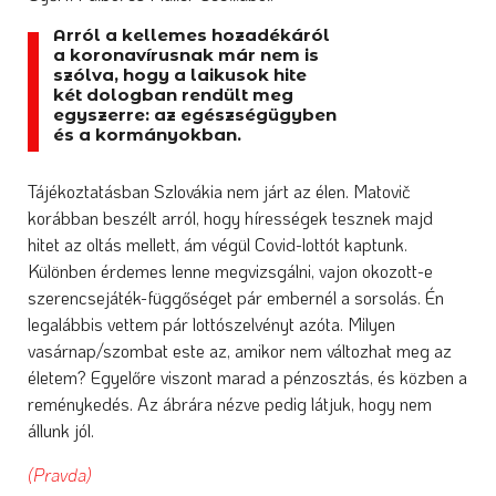
Arról a kellemes hozadékáról
a koronavírusnak már nem is
szólva, hogy a laikusok hite
két dologban rendült meg
egyszerre: az egészségügyben
és a kormányokban.
Tájékoztatásban Szlovákia nem járt az élen. Matovič
korábban beszélt arról, hogy hírességek tesznek majd
hitet az oltás mellett, ám végül Covid-lottót kaptunk.
Különben érdemes lenne megvizsgálni, vajon okozott-e
szerencsejáték-függőséget pár embernél a sorsolás. Én
legalábbis vettem pár lottószelvényt azóta. Milyen
vasárnap/szombat este az, amikor nem változhat meg az
életem? Egyelőre viszont marad a pénzosztás, és közben a
reménykedés. Az ábrára nézve pedig látjuk, hogy nem
állunk jól.
(Pravda)