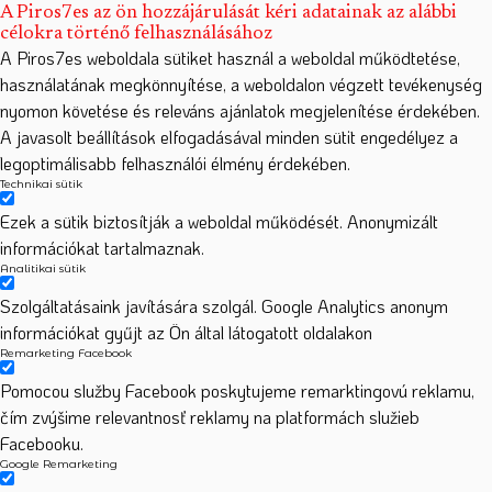
A Piros7es az ön hozzájárulását kéri adatainak az alábbi
célokra történő felhasználásához
A Piros7es weboldala sütiket használ a weboldal működtetése,
használatának megkönnyítése, a weboldalon végzett tevékenység
nyomon követése és releváns ajánlatok megjelenítése érdekében.
A javasolt beállítások elfogadásával minden sütit engedélyez a
legoptimálisabb felhasználói élmény érdekében.
Technikai sütik
Ezek a sütik biztosítják a weboldal működését. Anonymizált
információkat tartalmaznak.
Analitikai sütik
Szolgáltatásaink javítására szolgál. Google Analytics anonym
információkat gyűjt az Ön által látogatott oldalakon
Remarketing Facebook
Pomocou služby Facebook poskytujeme remarktingovú reklamu,
čím zvýšime relevantnosť reklamy na platformách služieb
Facebooku.
Google Remarketing