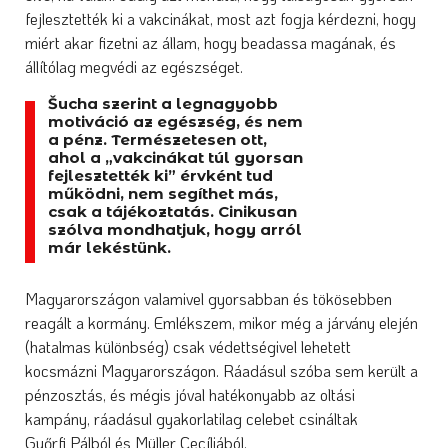
fejlesztették ki a vakcinákat, most azt fogja kérdezni, hogy
miért akar fizetni az állam, hogy beadassa magának, és
állítólag megvédi az egészséget.
Šucha szerint a legnagyobb
motiváció az egészség, és nem
a pénz. Természetesen ott,
ahol a „vakcinákat túl gyorsan
fejlesztették ki” érvként tud
működni, nem segíthet más,
csak a tájékoztatás. Cinikusan
szólva mondhatjuk, hogy arról
már lekéstünk.
Magyarországon valamivel gyorsabban és tökösebben
reagált a kormány. Emlékszem, mikor még a járvány elején
(hatalmas különbség) csak védettségivel lehetett
kocsmázni Magyarországon. Ráadásul szóba sem került a
pénzosztás, és mégis jóval hatékonyabb az oltási
kampány, ráadásul gyakorlatilag celebet csináltak
Győrfi Pálból és Müller Cecíliából.