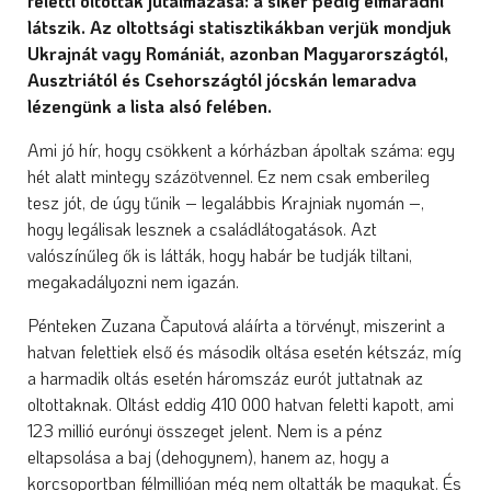
feletti oltottak jutalmazása: a siker pedig elmaradni
látszik. Az oltottsági statisztikákban verjük mondjuk
Ukrajnát vagy Romániát, azonban Magyarországtól,
Ausztriától és Csehországtól jócskán lemaradva
lézengünk a lista alsó felében.
Ami jó hír, hogy csökkent a kórházban ápoltak száma: egy
hét alatt mintegy százötvennel. Ez nem csak emberileg
tesz jót, de úgy tűnik – legalábbis Krajniak nyomán –,
hogy legálisak lesznek a családlátogatások. Azt
valószínűleg ők is látták, hogy habár be tudják tiltani,
megakadályozni nem igazán.
Pénteken Zuzana Čaputová aláírta a törvényt, miszerint a
hatvan felettiek első és második oltása esetén kétszáz, míg
a harmadik oltás esetén háromszáz eurót juttatnak az
oltottaknak. Oltást eddig 410 000 hatvan feletti kapott, ami
123 millió eurónyi összeget jelent. Nem is a pénz
eltapsolása a baj (dehogynem), hanem az, hogy a
korcsoportban félmillióan még nem oltatták be magukat. És