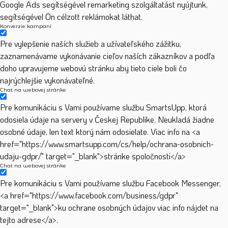
Google Ads segítségével remarketing szolgáltatást nyújtunk,
segítségével Ön célzott reklámokat láthat.
Konverzie kampaní
Pre vylepšenie naších služieb a užívateľského zážitku,
zaznamenávame vykonávanie cieľov naších zákazníkov a podľa
doho upravujeme webovú stránku aby tieto ciele boli čo
najrýchlejšie vykonávateľné.
Chat na webovej stránke
Pre komunikáciu s Vami používame službu SmartsUpp, ktorá
odosiela údaje na servery v Českej Republike. Neukladá žiadne
osobné údaje, len text ktorý nám odosielate. Viac info na <a
href="https://www.smartsupp.com/cs/help/ochrana-osobnich-
udaju-gdpr/" target="_blank">stránke spoločnosti</a>
Chat na webovej stránke
Pre komunikáciu s Vami používame službu Facebook Messenger,
<a href="https://www.facebook.com/business/gdpr"
target="_blank">ku ochrane osobných údajov viac info nájdet na
tejto adrese</a>.