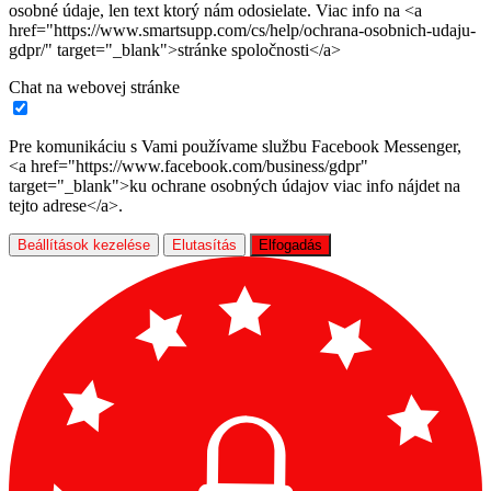
osobné údaje, len text ktorý nám odosielate. Viac info na <a
href="https://www.smartsupp.com/cs/help/ochrana-osobnich-udaju-
gdpr/" target="_blank">stránke spoločnosti</a>
Chat na webovej stránke
Pre komunikáciu s Vami používame službu Facebook Messenger,
<a href="https://www.facebook.com/business/gdpr"
target="_blank">ku ochrane osobných údajov viac info nájdet na
tejto adrese</a>.
Beállítások kezelése
Elutasítás
Elfogadás