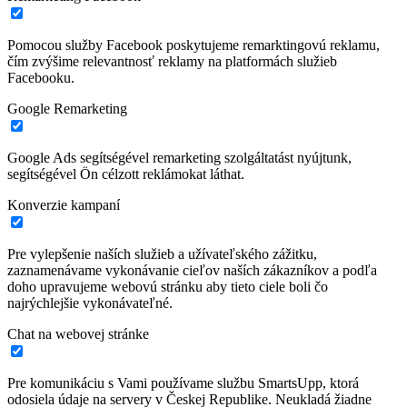
Pomocou služby Facebook poskytujeme remarktingovú reklamu,
čím zvýšime relevantnosť reklamy na platformách služieb
Facebooku.
Google Remarketing
Google Ads segítségével remarketing szolgáltatást nyújtunk,
segítségével Ön célzott reklámokat láthat.
Konverzie kampaní
Pre vylepšenie naších služieb a užívateľského zážitku,
zaznamenávame vykonávanie cieľov naších zákazníkov a podľa
doho upravujeme webovú stránku aby tieto ciele boli čo
najrýchlejšie vykonávateľné.
Chat na webovej stránke
Pre komunikáciu s Vami používame službu SmartsUpp, ktorá
odosiela údaje na servery v Českej Republike. Neukladá žiadne