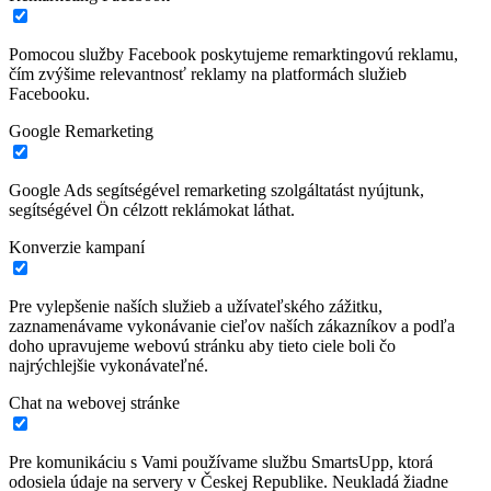
Pomocou služby Facebook poskytujeme remarktingovú reklamu,
čím zvýšime relevantnosť reklamy na platformách služieb
Facebooku.
Google Remarketing
Google Ads segítségével remarketing szolgáltatást nyújtunk,
segítségével Ön célzott reklámokat láthat.
Konverzie kampaní
Pre vylepšenie naších služieb a užívateľského zážitku,
zaznamenávame vykonávanie cieľov naších zákazníkov a podľa
doho upravujeme webovú stránku aby tieto ciele boli čo
najrýchlejšie vykonávateľné.
Chat na webovej stránke
Pre komunikáciu s Vami používame službu SmartsUpp, ktorá
odosiela údaje na servery v Českej Republike. Neukladá žiadne