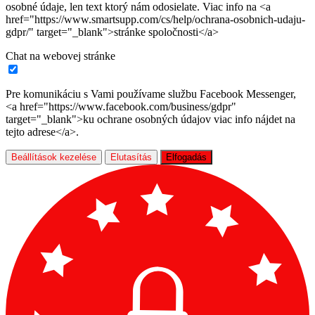
osobné údaje, len text ktorý nám odosielate. Viac info na <a
href="https://www.smartsupp.com/cs/help/ochrana-osobnich-udaju-
gdpr/" target="_blank">stránke spoločnosti</a>
Chat na webovej stránke
Pre komunikáciu s Vami používame službu Facebook Messenger,
<a href="https://www.facebook.com/business/gdpr"
target="_blank">ku ochrane osobných údajov viac info nájdet na
tejto adrese</a>.
Beállítások kezelése
Elutasítás
Elfogadás