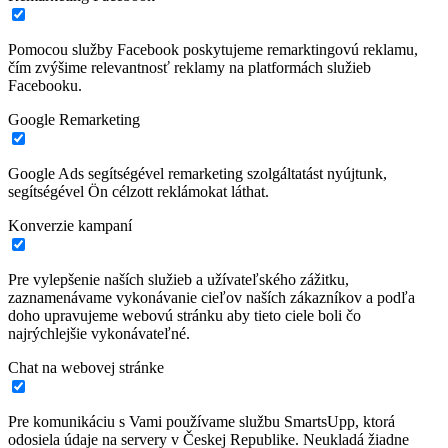
Pomocou služby Facebook poskytujeme remarktingovú reklamu,
čím zvýšime relevantnosť reklamy na platformách služieb
Facebooku.
Google Remarketing
Google Ads segítségével remarketing szolgáltatást nyújtunk,
segítségével Ön célzott reklámokat láthat.
Konverzie kampaní
Pre vylepšenie naších služieb a užívateľského zážitku,
zaznamenávame vykonávanie cieľov naších zákazníkov a podľa
doho upravujeme webovú stránku aby tieto ciele boli čo
najrýchlejšie vykonávateľné.
Chat na webovej stránke
Pre komunikáciu s Vami používame službu SmartsUpp, ktorá
odosiela údaje na servery v Českej Republike. Neukladá žiadne