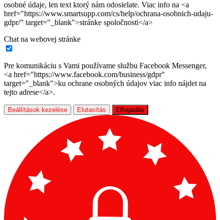
osobné údaje, len text ktorý nám odosielate. Viac info na <a
href="https://www.smartsupp.com/cs/help/ochrana-osobnich-udaju-
gdpr/" target="_blank">stránke spoločnosti</a>
Chat na webovej stránke
Pre komunikáciu s Vami používame službu Facebook Messenger,
<a href="https://www.facebook.com/business/gdpr"
target="_blank">ku ochrane osobných údajov viac info nájdet na
tejto adrese</a>.
Beállítások kezelése
Elutasítás
Elfogadás