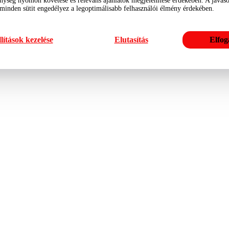
nység nyomon követése és releváns ajánlatok megjelenítése érdekében. A javasol
 minden sütit engedélyez a legoptimálisabb felhasználói élmény érdekében.
lítások kezelése
Elutasítás
Elfog