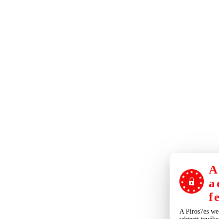
A
a
f
A Piros7es we