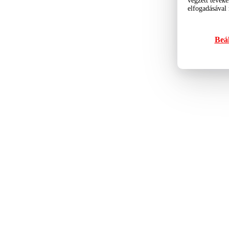
végzett tevéke
elfogadásával
Beál