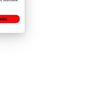
t beállítások
adás