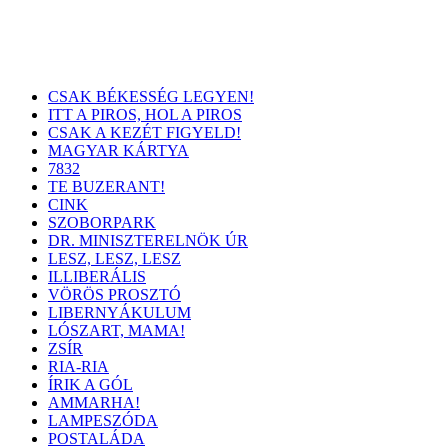
CSAK BÉKESSÉG LEGYEN!
ITT A PIROS, HOL A PIROS
CSAK A KEZÉT FIGYELD!
MAGYAR KÁRTYA
7832
TE BUZERANT!
CINK
SZOBORPARK
DR. MINISZTERELNÖK ÚR
LESZ, LESZ, LESZ
ILLIBERÁLIS
VÖRÖS PROSZTÓ
LIBERNYÁKULUM
LÓSZART, MAMA!
ZSÍR
RIA-RIA
ÍRIK A GÓL
AMMARHA!
LAMPESZÓDA
POSTALÁDA