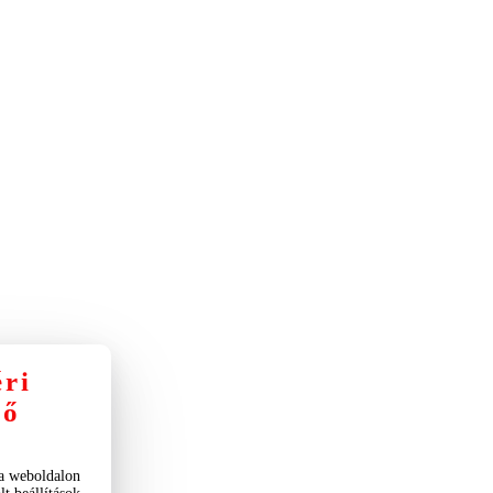
éri
nő
 a weboldalon