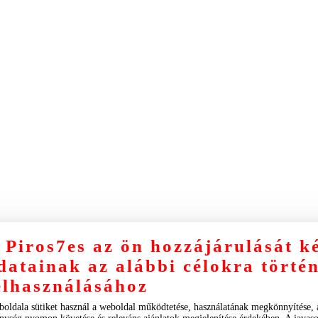
 Piros7es az ön hozzájárulását k
datainak az alábbi célokra törté
elhasználásához
boldala sütiket használ a weboldal működtetése, használatának megkönnyítése,