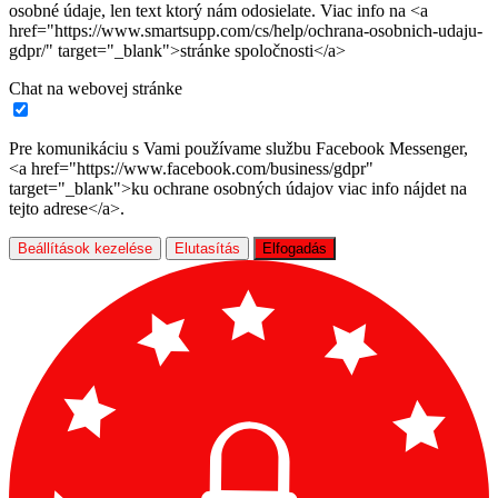
osobné údaje, len text ktorý nám odosielate. Viac info na <a
href="https://www.smartsupp.com/cs/help/ochrana-osobnich-udaju-
gdpr/" target="_blank">stránke spoločnosti</a>
Chat na webovej stránke
Pre komunikáciu s Vami používame službu Facebook Messenger,
<a href="https://www.facebook.com/business/gdpr"
target="_blank">ku ochrane osobných údajov viac info nájdet na
tejto adrese</a>.
Beállítások kezelése
Elutasítás
Elfogadás