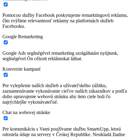
Pomocou služby Facebook poskytujeme remarktingovú reklamu,
čím zvýšime relevantnosť reklamy na platformách služieb
Facebooku.
Google Remarketing
Google Ads segítségével remarketing szolgáltatást nyújtunk,
segítségével Ön célzott reklámokat láthat.
Konverzie kampaní
Pre vylepšenie naších služieb a užívateľského zážitku,
zaznamenávame vykonávanie cieľov naších zákazníkov a podľa
doho upravujeme webovú stránku aby tieto ciele boli čo
najrýchlejšie vykonávateľné.
Chat na webovej stránke
Pre komunikáciu s Vami používame službu SmartsUpp, ktorá
odosiela údaje na servery v Českej Republike. Neukladá žiadne