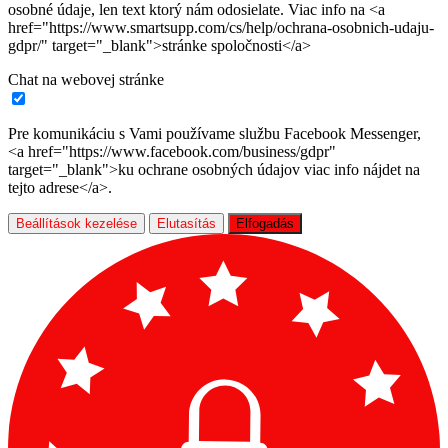
osobné údaje, len text ktorý nám odosielate. Viac info na <a
href="https://www.smartsupp.com/cs/help/ochrana-osobnich-udaju-
gdpr/" target="_blank">stránke spoločnosti</a>
Chat na webovej stránke
Pre komunikáciu s Vami používame službu Facebook Messenger,
<a href="https://www.facebook.com/business/gdpr"
target="_blank">ku ochrane osobných údajov viac info nájdet na
tejto adrese</a>.
Beállítások kezelése
Elutasítás
Elfogadás