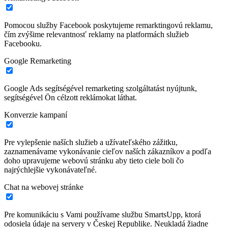
Pomocou služby Facebook poskytujeme remarktingovú reklamu,
čím zvýšime relevantnosť reklamy na platformách služieb
Facebooku.
Google Remarketing
Google Ads segítségével remarketing szolgáltatást nyújtunk,
segítségével Ön célzott reklámokat láthat.
Konverzie kampaní
Pre vylepšenie naších služieb a užívateľského zážitku,
zaznamenávame vykonávanie cieľov naších zákazníkov a podľa
doho upravujeme webovú stránku aby tieto ciele boli čo
najrýchlejšie vykonávateľné.
Chat na webovej stránke
Pre komunikáciu s Vami používame službu SmartsUpp, ktorá
odosiela údaje na servery v Českej Republike. Neukladá žiadne