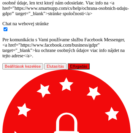
osobné údaje, len text ktorý nám odosielate. Viac info na <a
href="https://www.smartsupp.com/cs/help/ochrana-osobnich-udaju-
gdpr/" target="_blank">stránke spoločnosti</a>
Chat na webovej stránke
Pre komunikáciu s Vami používame službu Facebook Messenger,
<a href="https://www.facebook.com/business/gdpr"
target="_blank">ku ochrane osobných údajov viac info nájdet na
tejto adrese</a>.
Beállítások kezelése
Elutasítás
Elfogadás