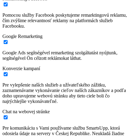
Pomocou služby Facebook poskytujeme remarktingovú reklamu,
čím zvýšime relevantnosť reklamy na platformách služieb
Facebooku.
Google Remarketing
Google Ads segítségével remarketing szolgáltatást nyújtunk,
segítségével Ön célzott reklámokat láthat.
Konverzie kampaní
Pre vylepšenie naších služieb a užívateľského zážitku,
zaznamenávame vykonávanie cieľov naších zákazníkov a podľa
doho upravujeme webovú stránku aby tieto ciele boli čo
najrýchlejšie vykonávateľné.
Chat na webovej stránke
Pre komunikáciu s Vami používame službu SmartsUpp, ktorá
odosiela údaje na servery v Českej Republike. Neukladá žiadne