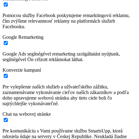
Pomocou služby Facebook poskytujeme remarktingovú reklamu,
čím zvýšime relevantnosť reklamy na platformách služieb
Facebooku.
Google Remarketing
Google Ads segítségével remarketing szolgáltatást nyújtunk,
segítségével Ön célzott reklámokat láthat.
Konverzie kampaní
Pre vylepšenie naších služieb a užívateľského zážitku,
zaznamenávame vykonávanie cieľov naších zákazníkov a podľa
doho upravujeme webovú stránku aby tieto ciele boli čo
najrýchlejšie vykonávateľné.
Chat na webovej stránke
Pre komunikáciu s Vami používame službu SmartsUpp, ktorá
odosiela údaje na servery v Českej Republike. Neukladá žiadne