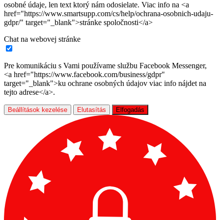
osobné údaje, len text ktorý nám odosielate. Viac info na <a
href="https://www.smartsupp.com/cs/help/ochrana-osobnich-udaju-
gdpr/" target="_blank">stránke spoločnosti</a>
Chat na webovej stránke
Pre komunikáciu s Vami používame službu Facebook Messenger,
<a href="https://www.facebook.com/business/gdpr"
target="_blank">ku ochrane osobných údajov viac info nájdet na
tejto adrese</a>.
Beállítások kezelése
Elutasítás
Elfogadás