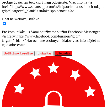
osobné údaje, len text ktorý nám odosielate. Viac info na <a
href="https://www.smartsupp.com/cs/help/ochrana-osobnich-udaju-
gdpr/" target="_blank">stránke spoločnosti</a>
Chat na webovej stránke
Pre komunikáciu s Vami používame službu Facebook Messenger,
<a href="https://www.facebook.com/business/gdpr"
target="_blank">ku ochrane osobných údajov viac info nájdet na
tejto adrese</a>.
Beállítások kezelése
Elutasítás
Elfogadás