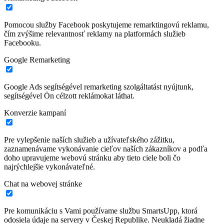
Pomocou služby Facebook poskytujeme remarktingovú reklamu,
čím zvýšime relevantnosť reklamy na platformách služieb
Facebooku.
Google Remarketing
Google Ads segítségével remarketing szolgáltatást nyújtunk,
segítségével Ön célzott reklámokat láthat.
Konverzie kampaní
Pre vylepšenie naších služieb a užívateľského zážitku,
zaznamenávame vykonávanie cieľov naších zákazníkov a podľa
doho upravujeme webovú stránku aby tieto ciele boli čo
najrýchlejšie vykonávateľné.
Chat na webovej stránke
Pre komunikáciu s Vami používame službu SmartsUpp, ktorá
odosiela údaje na servery v Českej Republike. Neukladá žiadne