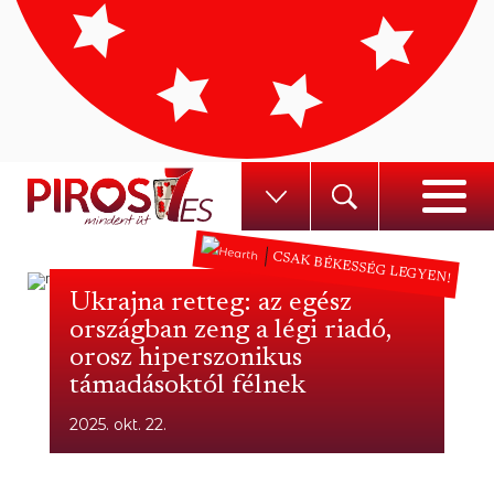
CSAK BÉKESSÉG LEGYEN!
Ukrajna retteg: az egész
országban zeng a légi riadó,
orosz hiperszonikus
támadásoktól félnek
2025. okt. 22.