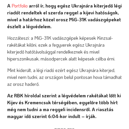
A
Portfolio
arról ír, hogy egész Ukrajnára kiterjedő légi
riadót rendeltek el szerda reggel a kijevi hatóságok,
mivel a határhoz közel orosz MiG-31K vadászgépeket
észlelt a légvédelem.
Hozzáteszi: a MiG-31K vadászgépek képesek Kinzsal-
rakétákat kilőni, ezek a fegyverek egész Ukrajnára
kiterjedő hatótávolsággal rendelkeznek és mivel
hiperszonikusak, másodpercek alatt képesek célba érni.
Mint kiderült, a légi riadó ezért egész Ukrajnára kiterjed,
mivel nem tudni, az országon belül pontosan hova támadhat
az orosz haderő.
Az RBK híroldal szerint a légvédelem rakétákat lőtt ki
Kijev és Kremencsuk térségében, egyelőre több hírt
még nem tudni a ma reggeli incidensről. A riasztás
magyar idő szerint 6:04-kor indult – írják.