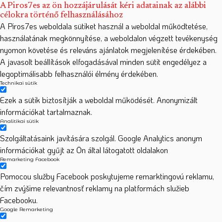
A Piros7es az ön hozzájárulását kéri adatainak az alábbi
célokra történő felhasználásához
A Piros7es weboldala sütiket használ a weboldal működtetése,
használatának megkönnyítése, a weboldalon végzett tevékenység
nyomon követése és releváns ajánlatok megjelenítése érdekében.
A javasolt beállítások elfogadásával minden sütit engedélyez a
legoptimálisabb felhasználói élmény érdekében.
Technikai sütik
Ezek a sütik biztosítják a weboldal működését. Anonymizált
információkat tartalmaznak.
Analitikai sütik
Szolgáltatásaink javítására szolgál. Google Analytics anonym
információkat gyűjt az Ön által látogatott oldalakon
Remarketing Facebook
Pomocou služby Facebook poskytujeme remarktingovú reklamu,
čím zvýšime relevantnosť reklamy na platformách služieb
Facebooku.
Google Remarketing