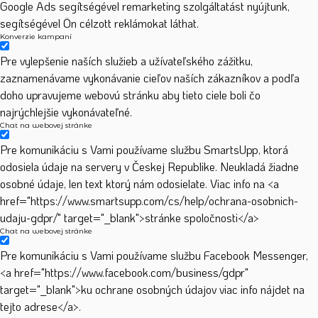
Google Ads segítségével remarketing szolgáltatást nyújtunk,
segítségével Ön célzott reklámokat láthat.
Konverzie kampaní
Pre vylepšenie naších služieb a užívateľského zážitku,
zaznamenávame vykonávanie cieľov naších zákazníkov a podľa
doho upravujeme webovú stránku aby tieto ciele boli čo
najrýchlejšie vykonávateľné.
Chat na webovej stránke
Pre komunikáciu s Vami používame službu SmartsUpp, ktorá
odosiela údaje na servery v Českej Republike. Neukladá žiadne
osobné údaje, len text ktorý nám odosielate. Viac info na <a
href="https://www.smartsupp.com/cs/help/ochrana-osobnich-
udaju-gdpr/" target="_blank">stránke spoločnosti</a>
Chat na webovej stránke
Pre komunikáciu s Vami používame službu Facebook Messenger,
<a href="https://www.facebook.com/business/gdpr"
target="_blank">ku ochrane osobných údajov viac info nájdet na
tejto adrese</a>.