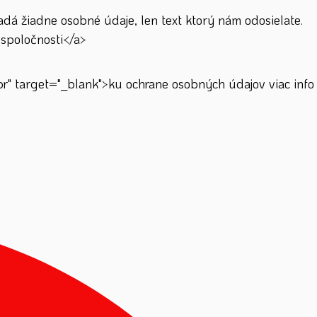
á žiadne osobné údaje, len text ktorý nám odosielate.
spoločnosti</a>
" target="_blank">ku ochrane osobných údajov viac info