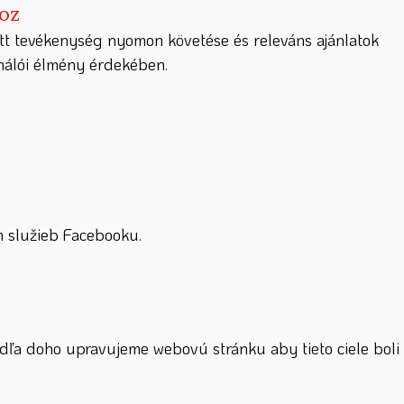
hoz
tt tevékenység nyomon követése és releváns ajánlatok
ználói élmény érdekében.
 služieb Facebooku.
dľa doho upravujeme webovú stránku aby tieto ciele boli