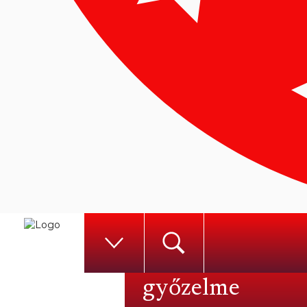
Valószínűtlen U
győzelme