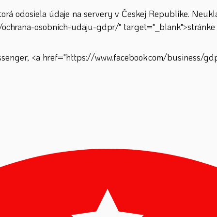
á odosiela údaje na servery v Českej Republike. Neuklad
/ochrana-osobnich-udaju-gdpr/" target="_blank">stránke 
enger, <a href="https://www.facebook.com/business/gdpr