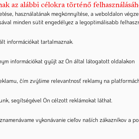
nak az alábbi célokra történő felhasználásá
etése, használatának megkönnyítése, a weboldalon végze
ásával minden sütit engedélyez a legoptimálisabb felhas
lt információkat tartalmaznak.
nym információkat gyűjt az Ön által látogatott oldalakon
lamu, čím zvýšime relevantnosť reklamy na platformách
nk, segítségével Ön célzott reklámokat láthat.
zaznamenávame vykonávanie cieľov naších zákazníkov a po