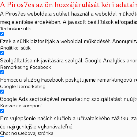
A Piros7es az ön hozzájárulását kéri adatai
A Piros7es weboldala sütiket használ a weboldal működt
megjelenítése érdekében. A javasolt beállítások elfogad
Technikai sütik
Ezek a sütik biztosítják a weboldal működését. Anonymizá
Analitikai sütik
Szolgáltatásaink javítására szolgál. Google Analytics ano
Remarketing Facebook
Pomocou služby Facebook poskytujeme remarktingovú rek
Google Remarketing
Google Ads segítségével remarketing szolgáltatást nyújtu
Konverzie kampaní
Pre vylepšenie naších služieb a užívateľského zážitku, 
čo najrýchlejšie vykonávateľné.
Chat na webovej stránke