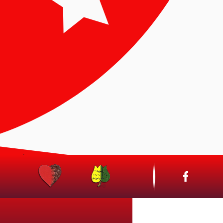
CSAK BÉKESSÉG LEGYEN!
zikus katonai