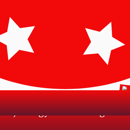
krajna vagy Oroszország klass