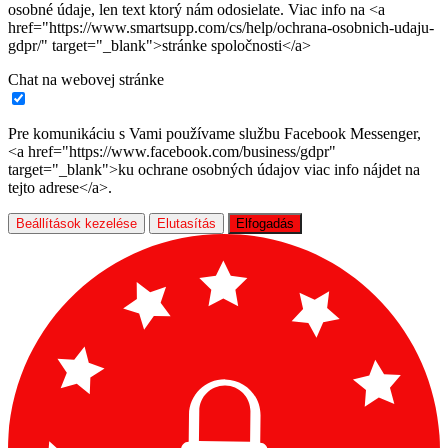
osobné údaje, len text ktorý nám odosielate. Viac info na <a
href="https://www.smartsupp.com/cs/help/ochrana-osobnich-udaju-
gdpr/" target="_blank">stránke spoločnosti</a>
Chat na webovej stránke
Pre komunikáciu s Vami používame službu Facebook Messenger,
<a href="https://www.facebook.com/business/gdpr"
target="_blank">ku ochrane osobných údajov viac info nájdet na
tejto adrese</a>.
Beállítások kezelése
Elutasítás
Elfogadás