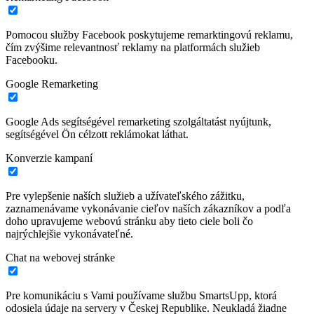
Pomocou služby Facebook poskytujeme remarktingovú reklamu,
čím zvýšime relevantnosť reklamy na platformách služieb
Facebooku.
Google Remarketing
Google Ads segítségével remarketing szolgáltatást nyújtunk,
segítségével Ön célzott reklámokat láthat.
Konverzie kampaní
Pre vylepšenie naších služieb a užívateľského zážitku,
zaznamenávame vykonávanie cieľov naších zákazníkov a podľa
doho upravujeme webovú stránku aby tieto ciele boli čo
najrýchlejšie vykonávateľné.
Chat na webovej stránke
Pre komunikáciu s Vami používame službu SmartsUpp, ktorá
odosiela údaje na servery v Českej Republike. Neukladá žiadne