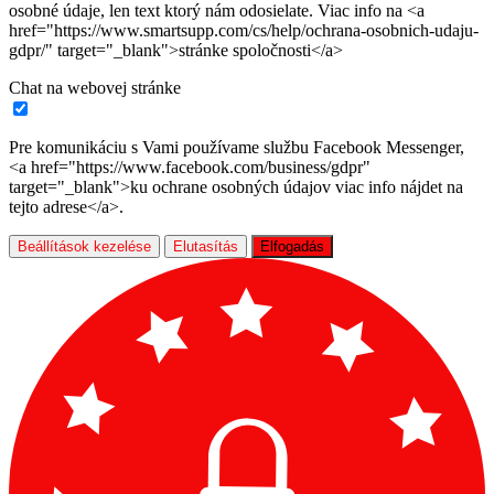
osobné údaje, len text ktorý nám odosielate. Viac info na <a
href="https://www.smartsupp.com/cs/help/ochrana-osobnich-udaju-
gdpr/" target="_blank">stránke spoločnosti</a>
Chat na webovej stránke
Pre komunikáciu s Vami používame službu Facebook Messenger,
<a href="https://www.facebook.com/business/gdpr"
target="_blank">ku ochrane osobných údajov viac info nájdet na
tejto adrese</a>.
Beállítások kezelése
Elutasítás
Elfogadás