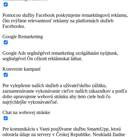
Pomocou služby Facebook poskytujeme remarktingovú reklamu,
čím zvýšime relevantnosť reklamy na platformách služieb
Facebooku.
Google Remarketing
Google Ads segítségével remarketing szolgáltatást nyújtunk,
segítségével Ön célzott reklámokat láthat.
Konverzie kampaní
Pre vylepšenie naších služieb a užívateľského zážitku,
zaznamenávame vykonávanie cieľov naších zákazníkov a podľa
doho upravujeme webovú stránku aby tieto ciele boli čo
najrýchlejšie vykonávateľné.
Chat na webovej stránke
Pre komunikáciu s Vami používame službu SmartsUpp, ktorá
odosiela údaje na servery v Českej Republike. Neukladá žiadne