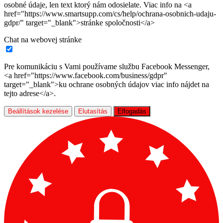
osobné údaje, len text ktorý nám odosielate. Viac info na <a
href="https://www.smartsupp.com/cs/help/ochrana-osobnich-udaju-
gdpr/" target="_blank">stránke spoločnosti</a>
Chat na webovej stránke
Pre komunikáciu s Vami používame službu Facebook Messenger,
<a href="https://www.facebook.com/business/gdpr"
target="_blank">ku ochrane osobných údajov viac info nájdet na
tejto adrese</a>.
Beállítások kezelése
Elutasítás
Elfogadás