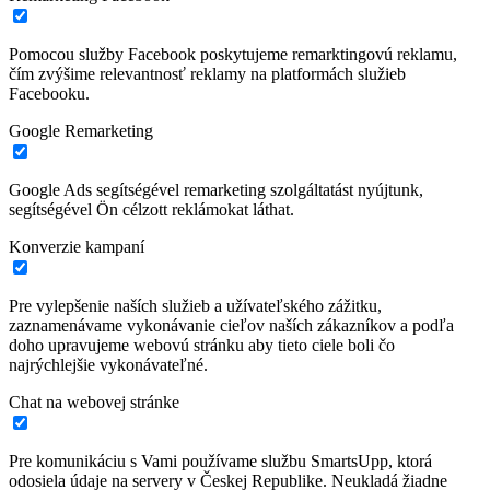
Pomocou služby Facebook poskytujeme remarktingovú reklamu,
čím zvýšime relevantnosť reklamy na platformách služieb
Facebooku.
Google Remarketing
Google Ads segítségével remarketing szolgáltatást nyújtunk,
segítségével Ön célzott reklámokat láthat.
Konverzie kampaní
Pre vylepšenie naších služieb a užívateľského zážitku,
zaznamenávame vykonávanie cieľov naších zákazníkov a podľa
doho upravujeme webovú stránku aby tieto ciele boli čo
najrýchlejšie vykonávateľné.
Chat na webovej stránke
Pre komunikáciu s Vami používame službu SmartsUpp, ktorá
odosiela údaje na servery v Českej Republike. Neukladá žiadne