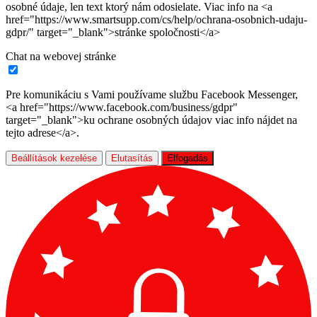
osobné údaje, len text ktorý nám odosielate. Viac info na <a
href="https://www.smartsupp.com/cs/help/ochrana-osobnich-udaju-
gdpr/" target="_blank">stránke spoločnosti</a>
Chat na webovej stránke
Pre komunikáciu s Vami používame službu Facebook Messenger,
<a href="https://www.facebook.com/business/gdpr"
target="_blank">ku ochrane osobných údajov viac info nájdet na
tejto adrese</a>.
Beállítások kezelése
Elutasítás
Elfogadás