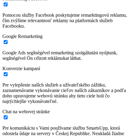
Pomocou služby Facebook poskytujeme remarktingovú reklamu,
čím zvýšime relevantnosť reklamy na platformách služieb
Facebooku.
Google Remarketing
Google Ads segítségével remarketing szolgáltatást nyújtunk,
segítségével Ön célzott reklámokat láthat.
Konverzie kampaní
Pre vylepšenie naších služieb a užívateľského zážitku,
zaznamenávame vykonávanie cieľov naších zákazníkov a podľa
doho upravujeme webovú stránku aby tieto ciele boli čo
najrýchlejšie vykonávateľné.
Chat na webovej stránke
Pre komunikáciu s Vami používame službu SmartsUpp, ktorá
odosiela údaje na servery v Českej Republike. Neukladá žiadne