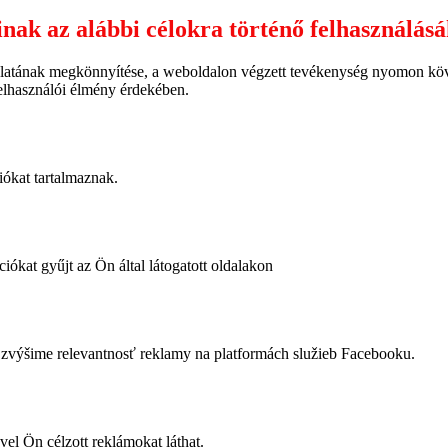
inak az alábbi célokra történő felhasználás
latának megkönnyítése, a weboldalon végzett tevékenység nyomon követ
felhasználói élmény érdekében.
iókat tartalmaznak.
iókat gyűjt az Ön által látogatott oldalakon
výšime relevantnosť reklamy na platformách služieb Facebooku.
vel Ön célzott reklámokat láthat.