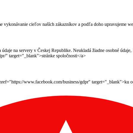
me vykonávanie cieľov naších zákazníkov a podľa doho upravujeme webov
daje na servery v Českej Republike. Neukladá žiadne osobné údaje, le
pr/" target="_blank">stránke spoločnosti</a>
ef="https://www.facebook.com/business/gdpr" target="_blank">ku ochr