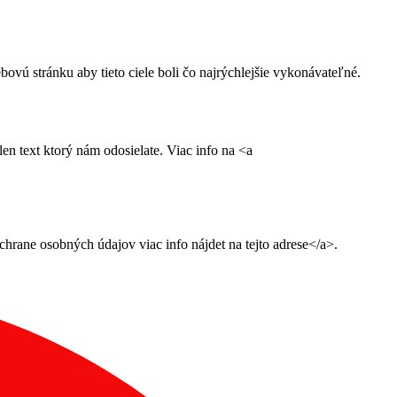
ú stránku aby tieto ciele boli čo najrýchlejšie vykonávateľné.
n text ktorý nám odosielate. Viac info na <a
ane osobných údajov viac info nájdet na tejto adrese</a>.