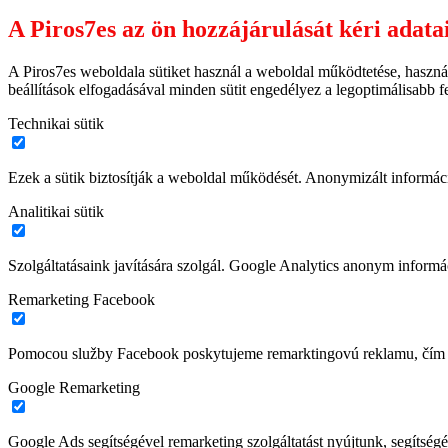
A Piros7es az ön hozzájárulását kéri adata
A Piros7es weboldala sütiket használ a weboldal működtetése, haszná
beállítások elfogadásával minden sütit engedélyez a legoptimálisabb 
Technikai sütik
Ezek a sütik biztosítják a weboldal működését. Anonymizált informác
Analitikai sütik
Szolgáltatásaink javítására szolgál. Google Analytics anonym informác
Remarketing Facebook
Pomocou služby Facebook poskytujeme remarktingovú reklamu, čím z
Google Remarketing
Google Ads segítségével remarketing szolgáltatást nyújtunk, segítségé