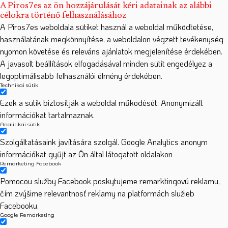
A Piros7es az ön hozzájárulását kéri adatainak az alábbi
célokra történő felhasználásához
A Piros7es weboldala sütiket használ a weboldal működtetése,
használatának megkönnyítése, a weboldalon végzett tevékenység
nyomon követése és releváns ajánlatok megjelenítése érdekében.
A javasolt beállítások elfogadásával minden sütit engedélyez a
legoptimálisabb felhasználói élmény érdekében.
Technikai sütik
Ezek a sütik biztosítják a weboldal működését. Anonymizált
információkat tartalmaznak.
Analitikai sütik
Szolgáltatásaink javítására szolgál. Google Analytics anonym
információkat gyűjt az Ön által látogatott oldalakon
Remarketing Facebook
Pomocou služby Facebook poskytujeme remarktingovú reklamu,
čím zvýšime relevantnosť reklamy na platformách služieb
Facebooku.
Google Remarketing