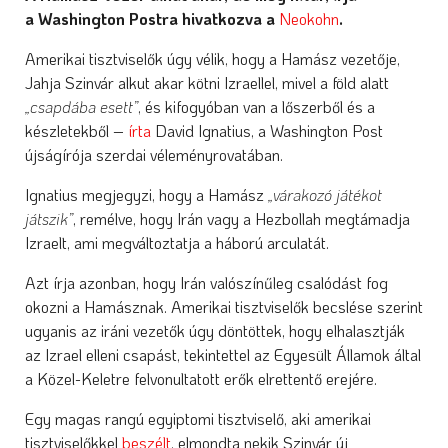
a Washington Postra hivatkozva a
Neokohn
.
Amerikai tisztviselők úgy vélik, hogy a Hamász vezetője,
Jahja Szinvár alkut akar kötni Izraellel, mivel a föld alatt
„csapdába esett”
, és kifogyóban van a lőszerből és a
készletekből –
írta
David Ignatius, a Washington Post
újságírója szerdai véleményrovatában.
Ignatius megjegyzi, hogy a Hamász
„várakozó játékot
játszik”
, remélve, hogy Irán vagy a Hezbollah megtámadja
Izraelt, ami megváltoztatja a háború arculatát.
Azt írja azonban, hogy Irán valószínűleg csalódást fog
okozni a Hamásznak. Amerikai tisztviselők becslése szerint
ugyanis az iráni vezetők úgy döntöttek, hogy elhalasztják
az Izrael elleni csapást, tekintettel az Egyesült Államok által
a Közel-Keletre felvonultatott erők elrettentő erejére.
Egy magas rangú egyiptomi tisztviselő, aki amerikai
tisztviselőkkel
beszélt
, elmondta nekik Szinvár új