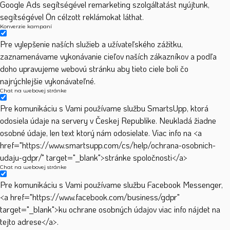
Google Ads segítségével remarketing szolgáltatást nyújtunk,
segítségével Ön célzott reklámokat láthat.
Konverzie kampaní
Pre vylepšenie naších služieb a užívateľského zážitku,
zaznamenávame vykonávanie cieľov naších zákazníkov a podľa
doho upravujeme webovú stránku aby tieto ciele boli čo
najrýchlejšie vykonávateľné.
Chat na webovej stránke
Pre komunikáciu s Vami používame službu SmartsUpp, ktorá
odosiela údaje na servery v Českej Republike. Neukladá žiadne
osobné údaje, len text ktorý nám odosielate. Viac info na <a
href="https://www.smartsupp.com/cs/help/ochrana-osobnich-
udaju-gdpr/" target="_blank">stránke spoločnosti</a>
Chat na webovej stránke
Pre komunikáciu s Vami používame službu Facebook Messenger,
<a href="https://www.facebook.com/business/gdpr"
target="_blank">ku ochrane osobných údajov viac info nájdet na
tejto adrese</a>.