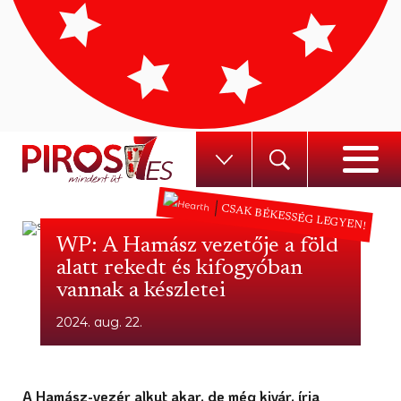
CSAK BÉKESSÉG LEGYEN!
WP: A Hamász vezetője a föld
alatt rekedt és kifogyóban
vannak a készletei
2024. aug. 22.
A Hamász-vezér alkut akar, de még kivár, írja