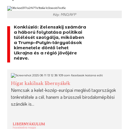
Kép: MNO/AFP
Konklúzió: Zelenszkij számára
a háború folytatása politikai
túlélését szolgálja, miközben
a Trump–Putyin-tárgyalások
kimenetele döntő lehet
Ukrajna és a régió jövőjére
nézve.
Hígat kakilnak libernyákék
Nemcsak a kelet-kozép-európai meglévő tagországok
tönkretétele a cél, hanem a brüsszeli birodalomépítési
szándék is...
LIBERNYÁKULUM
hozzáadva napja