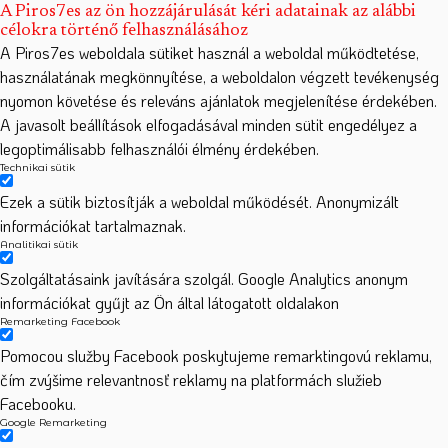
A Piros7es az ön hozzájárulását kéri adatainak az alábbi
célokra történő felhasználásához
A Piros7es weboldala sütiket használ a weboldal működtetése,
használatának megkönnyítése, a weboldalon végzett tevékenység
nyomon követése és releváns ajánlatok megjelenítése érdekében.
A javasolt beállítások elfogadásával minden sütit engedélyez a
legoptimálisabb felhasználói élmény érdekében.
Technikai sütik
Ezek a sütik biztosítják a weboldal működését. Anonymizált
információkat tartalmaznak.
Analitikai sütik
Szolgáltatásaink javítására szolgál. Google Analytics anonym
információkat gyűjt az Ön által látogatott oldalakon
Remarketing Facebook
Pomocou služby Facebook poskytujeme remarktingovú reklamu,
čím zvýšime relevantnosť reklamy na platformách služieb
Facebooku.
Google Remarketing