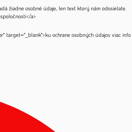
á žiadne osobné údaje, len text ktorý nám odosielate.
spoločnosti</a>
" target="_blank">ku ochrane osobných údajov viac info