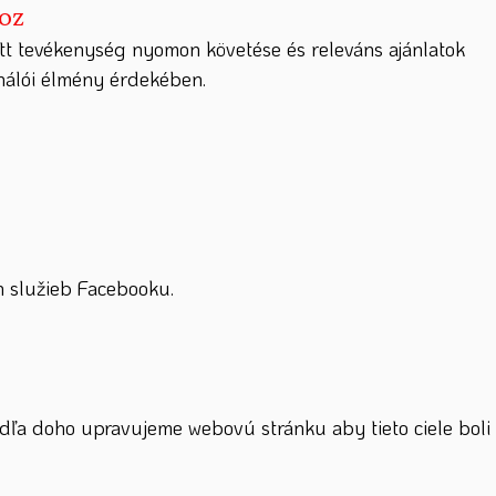
hoz
tt tevékenység nyomon követése és releváns ajánlatok
ználói élmény érdekében.
 služieb Facebooku.
dľa doho upravujeme webovú stránku aby tieto ciele boli