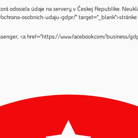
á odosiela údaje na servery v Českej Republike. Neuklad
/ochrana-osobnich-udaju-gdpr/" target="_blank">stránke 
enger, <a href="https://www.facebook.com/business/gdpr