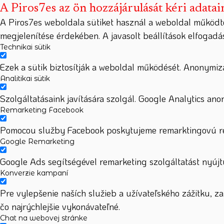
A Piros7es az ön hozzájárulását kéri adatai
A Piros7es weboldala sütiket használ a weboldal működt
megjelenítése érdekében. A javasolt beállítások elfogad
Technikai sütik
Ezek a sütik biztosítják a weboldal működését. Anonymizá
Analitikai sütik
Szolgáltatásaink javítására szolgál. Google Analytics ano
Remarketing Facebook
Pomocou služby Facebook poskytujeme remarktingovú rek
Google Remarketing
Google Ads segítségével remarketing szolgáltatást nyújtu
Konverzie kampaní
Pre vylepšenie naších služieb a užívateľského zážitku, 
čo najrýchlejšie vykonávateľné.
Chat na webovej stránke