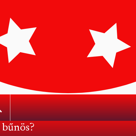
s bűnös?