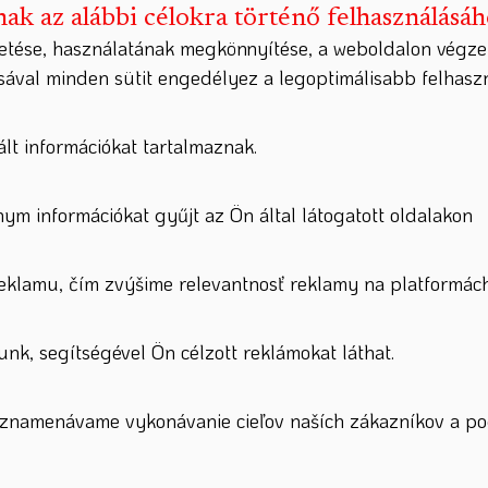
nak az alábbi célokra történő felhasználásá
etése, használatának megkönnyítése, a weboldalon végze
ásával minden sütit engedélyez a legoptimálisabb felhas
lt információkat tartalmaznak.
nym információkat gyűjt az Ön által látogatott oldalakon
lamu, čím zvýšime relevantnosť reklamy na platformách
nk, segítségével Ön célzott reklámokat láthat.
zaznamenávame vykonávanie cieľov naších zákazníkov a po