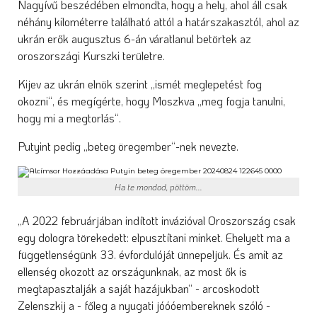
Nagyívű beszédében elmondta, hogy a hely, ahol áll csak
néhány kilométerre található attól a határszakasztól, ahol az
ukrán erők augusztus 6-án váratlanul betörtek az
oroszországi Kurszki területre.
Kijev az ukrán elnök szerint „ismét meglepetést fog
okozni“, és megígérte, hogy Moszkva „meg fogja tanulni,
hogy mi a megtorlás“.
Putyint pedig „beteg öregember“-nek nevezte.
Ha te mondod, pöttöm...
„A 2022 februárjában indított invázióval Oroszország csak
egy dologra törekedett: elpusztítani minket. Ehelyett ma a
függetlenségünk 33. évfordulóját ünnepeljük. És amit az
ellenség okozott az országunknak, az most ők is
megtapasztalják a saját hazájukban“ - arcoskodott
Zelenszkij a - főleg a nyugati jóóóembereknek szóló -