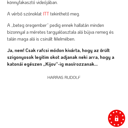
könnyfakasztó videójában.
A vérbő szónoklat
ITT
tekinthető meg.
A „beteg öregember“ pedig ennek hallatán minden
bizonnyal a méretes targyalóasztala alá bújva remeg és
talán maga alá is csinált félelmében.
Ja, nem! Csak rafcsi módon kivárta, hogy az őrült
szigonyosok legitim okot adjanak neki arra, hogy a
katonái egészen „Kijov“-ig masírozzanak...
HARRAS RUDOLF