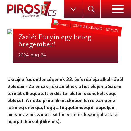
CSAK BÉKESSÉG LEGYEN!
Zselé: Putyin egy beteg
öregember!
2024. aug. 24.
Ukrajna függetlenségének 33. évfordulója alkalmából
Volodimir Zelenszkij ukrán elnök a hét elején a Szumi
terület elhagyatott erdős területén szónokolt végy
öblöset. A nettó propifilmecskében (erre van pénz,
idő még energia, hogy a függetlenségről papoljon,
amikor az országát csődbe vitte és kiszolgáltatta a
nyugati karvalytőkének).