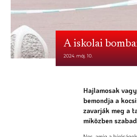
A iskolai bomba
2024. máj. 10.
Hajlamosak vagyu
bemondja a kocsi
zavarják meg a t
miközben szabad 
Nos, amíg a bíróságoka