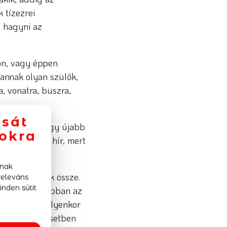
 tízezrei
l hagyni az
ton, vagy éppen
Vannak olyan szülők,
a, vonatra, buszra,
ását
pasztalja, hogy újabb
lokra
y újabb kamuhír, mert
ának
szére terelték össze.
releváns
inden sütit
ban a bomba abban az
tudom, hogy ilyenkor
öntenek, ez esetben