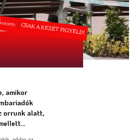
CSAK A KEZÉT FIGYELD!
e, amikor
ombariadók
 orrunk alatt,
mellett…
akik, addig az