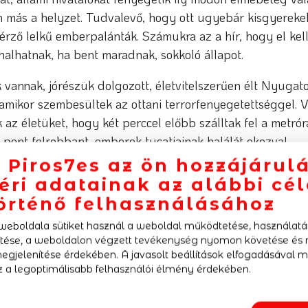
n más a helyzet. Tudvalevő, hogy ott ugyebár kisgyerekek
érző lelkű emberpalánták. Számukra az a hír, hogy el kel
halhatnak, ha bent maradnak, sokkoló állapot.
 vannak, jórészük dolgozott, életvitelszerűen élt Nyuga
 amikor szembesültek az ottani terrorfenyegetettséggel. 
 az életüket, hogy két perccel előbb szálltak fel a metrór
t pont felrobbant, emberek tucatjainak halálát okozva!
 Piros7es az ön hozzájárul
életre megmaradnak mindenkiben, és amikor azt hallja, ta
éri adatainak az alábbi cé
eg őt, a gyermekét, akkor bizony nem legyint egyet, hog
örténő felhasználásához
szágban, és hülyét csinál a hivatali szervekből.
 weboldala sütiket használ a weboldal működtetése, használat
t során olyat is, hogy a gyerekeket az iskola zárt udvarré
ése, a weboldalon végzett tevékenység nyomon követése és 
egjelenítése érdekében. A javasolt beállítások elfogadásával m
z agyhalott intézkedőknek! Tegyük fel, hogy tényleg rob
 a legoptimálisabb felhasználói élmény érdekében.
 maga alá temeti a leomló fal a bezárt gyerekeket… Nem 
 a kötelező „evakuačny plán”-t vagy csak ad hoc módon d