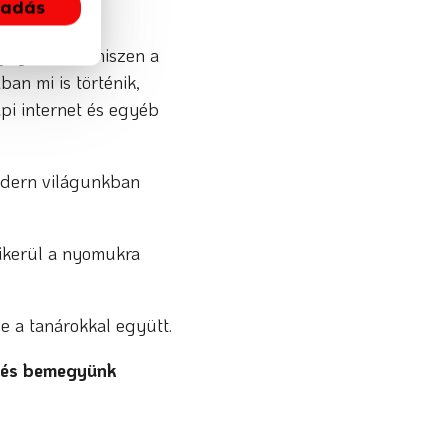
gadás
ugtalanító, hiszen a
ban mi is történik,
pi internet és egyéb
modern világunkban
sikerül a nyomukra
e a tanárokkal együtt.
n és bemegyünk