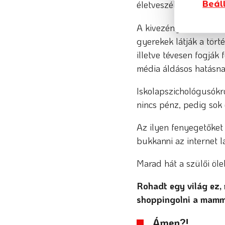
életveszélyesen.
Beál
A kivezényelt rendőrö
gyerekek látják a törté
illetve tévesen fogják
média áldásos hatásna
Iskolapszichológusókró
nincs pénz, pedig sok 
Az ilyen fenyegetőket 
bukkanni az internet l
Marad hát a szülői öle
Rohadt egy világ ez,
shoppingolni a mamm
Ámen?!