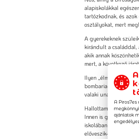
alapiskolákkal egésze
tartózkodnak, és azok 
osztályokat, mert meg
A gyerekeknek szüleik
kirándult a családdal,
akik annak köszönhetik
mert, a következő jára
A
Ilyen „élmények” egy 
k
bombariadó riasztja m
t
valaki unatkozik az or
A Piros7es
Hallottam a minapi ese
megkönnyít
ajánlatok m
Innen is gratulálok a
engedélyez
iskolában és „szépen”
előveszik-e a tanárok