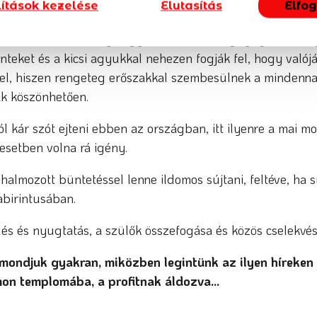
lítások kezelése
Elutasítás
Elfo
k és tűzoltók látványa egyszerre lehet megnyugtató és ny
nteket és a kicsi agyukkal nehezen fogják fel, hogy valójá
 fel, hiszen rengeteg erőszakkal szembesülnek a mindenna
k köszönhetően.
l kár szót ejteni ebben az országban, itt ilyenre a mai 
esetben volna rá igény.
halmozott büntetéssel lenne ildomos sújtani, feltéve, ha 
abirintusában.
lés és nyugtatás, a szülők összefogása és közös cselekvés
 mondjuk gyakran, miközben legintünk az ilyen híreke
on templomába, a profitnak áldozva…