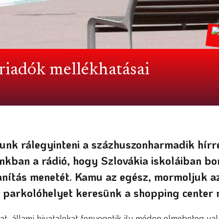
riadók mellékhatásai
nk rálegyinteni a százhuszonharmadik hírr
nkban a rádió, hogy Szlovákia iskoláiban b
anítás menetét. Kamu az egész, mormoljuk az
parkolóhelyet keresünk a shopping center 
t, állami hivatalokat fenyegetik ily módon elmebeteg val