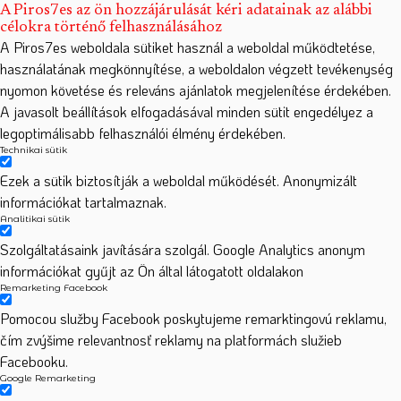
A Piros7es az ön hozzájárulását kéri adatainak az alábbi
célokra történő felhasználásához
A Piros7es weboldala sütiket használ a weboldal működtetése,
használatának megkönnyítése, a weboldalon végzett tevékenység
nyomon követése és releváns ajánlatok megjelenítése érdekében.
A javasolt beállítások elfogadásával minden sütit engedélyez a
legoptimálisabb felhasználói élmény érdekében.
Technikai sütik
Ezek a sütik biztosítják a weboldal működését. Anonymizált
információkat tartalmaznak.
Analitikai sütik
Szolgáltatásaink javítására szolgál. Google Analytics anonym
információkat gyűjt az Ön által látogatott oldalakon
Remarketing Facebook
Pomocou služby Facebook poskytujeme remarktingovú reklamu,
čím zvýšime relevantnosť reklamy na platformách služieb
Facebooku.
Google Remarketing