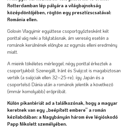
Rotterdamban lép pályára a világbajnokság
középdöntőjében, rögtön egy presztízscsatával:
Románia ellen.
Golovin Vlagyimir együttese csoportgyőztesként két
ponttal vág neki a folytatásnak, ám vereség esetén a
románok kerülnének előnybe az egymás elleni eredmény
miatt.
A mieink tökéletes mérleggel, négy ponttal érkeztek a
csoportjukból: Szenegált, Iránt és Svájcot is magabiztosan
verték (a svájciak ellen 32–25-re), így Japán és a
csoportelső Dánia után a románok jelentik a következő
(immár komolyabb) erőpróbát.
Külön pikantériát ad a találkozónak, hogy a magyar
keretnek van egy „beépített embere” a román
kézilabdában: a Nagybányán három éve légióskodó
Papp Nikolett személyében.