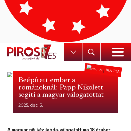
RIA-RIA
Beépített ember a
románoknál: Papp Nikolett
segíti a magyar válogatottat
2025. dec. 3.
A magyar női kézilabda-válogatott ma 18 órakor