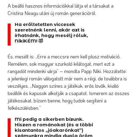
A beálló hasznos információkkal látja el a társakat a
Cristina Neagu utáni új román generációról.
Ha erőltetetten viccesek
szeretnénk lenni, akár azt is
írhatnánk, hogy mesélj róluk,
NikiKÉM! 🤣
És, mesélt is: „Erre a meccsre nem kell plusz motiváció.
Remélem, sok magyar szurkoló kilátogat, mert ezt a
rangadót mindenki várja” – mondta Papp Niki. Hozzátette:
a jelenlegi román válogatott már nem a régi, de továbbra is
veszélyes. „Nagyon színes a játékuk, erős lövők, kiváló
beállók és kapusok alkotják a csapatot. Ismerem az összes
játékosukat, bízom benne, hogy tudok segíteni a
felkészülésben.”
Mi pedig a sikerben bízunk.
Hiszen a románokat (és a többi
kisantantos „jóakarónkat”)
számunkra mindig dupla öröm