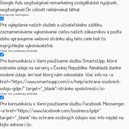
Google Ads segítségével remarketing szolgáltatást nyújtunk,
segítségével Ön célzott reklámokat láthat.
Konverzie kampaní
Pre vylepšenie naších služieb a užívateľského zážitku,
zaznamenávame vykonávanie cieľov naších zákazníkov a podľa
doho upravujeme webovú stránku aby tieto ciele boli čo
najrýchlejšie vykonávateľné.
Chat na webovej stránke
Pre komunikáciu s Vami používame službu SmartsUpp, ktorá
odosiela údaje na servery v Českej Republike. Neukladá žiadne
osobné údaje, len text ktorý nám odosielate. Viac info na <a
href="https://www.smartsupp.com/cs/help/ochrana-osobnich-
udaju-gdpr/" target="_blank">stránke spoločnosti</a>
Chat na webovej stránke
Pre komunikáciu s Vami používame službu Facebook Messenger,
<a href="https://www.facebook.com/business/gdpr"
target="_blank">ku ochrane osobných údajov viac info nájdet na
tejto adrese</a>.