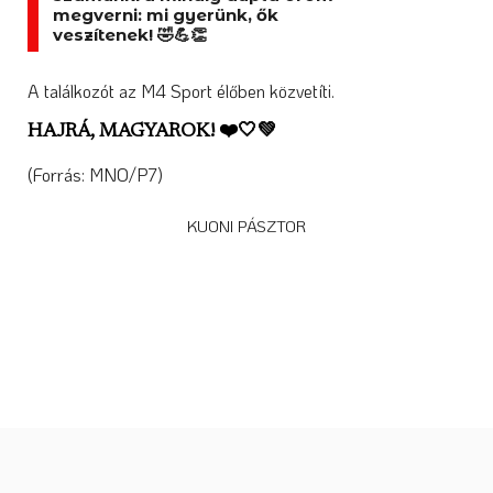
megverni: mi gyerünk, ők
veszítenek! 🤣💪👏
A találkozót az M4 Sport élőben közvetíti.
HAJRÁ, MAGYAROK! ❤️🤍💚
(Forrás: MNO/P7)
KUONI PÁSZTOR