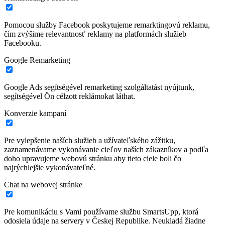
Pomocou služby Facebook poskytujeme remarktingovú reklamu,
čím zvýšime relevantnosť reklamy na platformách služieb
Facebooku.
Google Remarketing
Google Ads segítségével remarketing szolgáltatást nyújtunk,
segítségével Ön célzott reklámokat láthat.
Konverzie kampaní
Pre vylepšenie naších služieb a užívateľského zážitku,
zaznamenávame vykonávanie cieľov naších zákazníkov a podľa
doho upravujeme webovú stránku aby tieto ciele boli čo
najrýchlejšie vykonávateľné.
Chat na webovej stránke
Pre komunikáciu s Vami používame službu SmartsUpp, ktorá
odosiela údaje na servery v Českej Republike. Neukladá žiadne