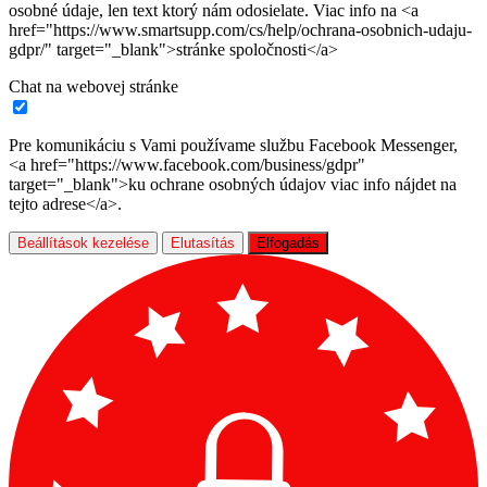
osobné údaje, len text ktorý nám odosielate. Viac info na <a
href="https://www.smartsupp.com/cs/help/ochrana-osobnich-udaju-
gdpr/" target="_blank">stránke spoločnosti</a>
Chat na webovej stránke
Pre komunikáciu s Vami používame službu Facebook Messenger,
<a href="https://www.facebook.com/business/gdpr"
target="_blank">ku ochrane osobných údajov viac info nájdet na
tejto adrese</a>.
Beállítások kezelése
Elutasítás
Elfogadás