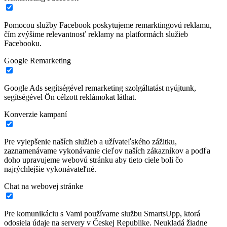
Pomocou služby Facebook poskytujeme remarktingovú reklamu,
čím zvýšime relevantnosť reklamy na platformách služieb
Facebooku.
Google Remarketing
Google Ads segítségével remarketing szolgáltatást nyújtunk,
segítségével Ön célzott reklámokat láthat.
Konverzie kampaní
Pre vylepšenie naších služieb a užívateľského zážitku,
zaznamenávame vykonávanie cieľov naších zákazníkov a podľa
doho upravujeme webovú stránku aby tieto ciele boli čo
najrýchlejšie vykonávateľné.
Chat na webovej stránke
Pre komunikáciu s Vami používame službu SmartsUpp, ktorá
odosiela údaje na servery v Českej Republike. Neukladá žiadne