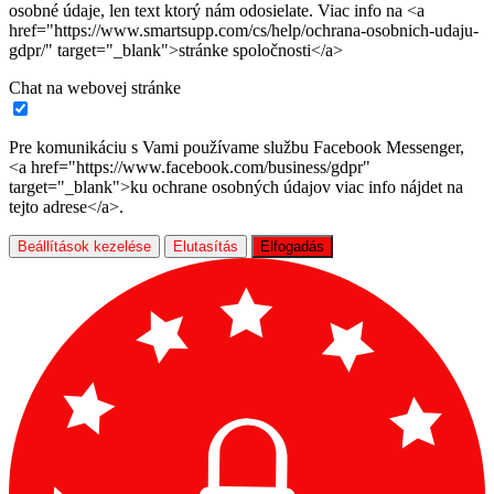
osobné údaje, len text ktorý nám odosielate. Viac info na <a
href="https://www.smartsupp.com/cs/help/ochrana-osobnich-udaju-
gdpr/" target="_blank">stránke spoločnosti</a>
Chat na webovej stránke
Pre komunikáciu s Vami používame službu Facebook Messenger,
<a href="https://www.facebook.com/business/gdpr"
target="_blank">ku ochrane osobných údajov viac info nájdet na
tejto adrese</a>.
Beállítások kezelése
Elutasítás
Elfogadás