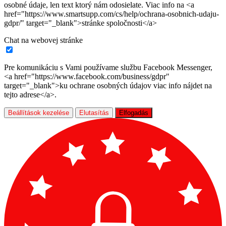
osobné údaje, len text ktorý nám odosielate. Viac info na <a
href="https://www.smartsupp.com/cs/help/ochrana-osobnich-udaju-
gdpr/" target="_blank">stránke spoločnosti</a>
Chat na webovej stránke
Pre komunikáciu s Vami používame službu Facebook Messenger,
<a href="https://www.facebook.com/business/gdpr"
target="_blank">ku ochrane osobných údajov viac info nájdet na
tejto adrese</a>.
Beállítások kezelése
Elutasítás
Elfogadás