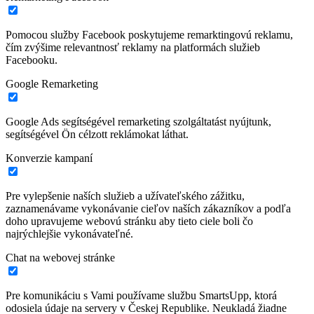
Pomocou služby Facebook poskytujeme remarktingovú reklamu,
čím zvýšime relevantnosť reklamy na platformách služieb
Facebooku.
Google Remarketing
Google Ads segítségével remarketing szolgáltatást nyújtunk,
segítségével Ön célzott reklámokat láthat.
Konverzie kampaní
Pre vylepšenie naších služieb a užívateľského zážitku,
zaznamenávame vykonávanie cieľov naších zákazníkov a podľa
doho upravujeme webovú stránku aby tieto ciele boli čo
najrýchlejšie vykonávateľné.
Chat na webovej stránke
Pre komunikáciu s Vami používame službu SmartsUpp, ktorá
odosiela údaje na servery v Českej Republike. Neukladá žiadne