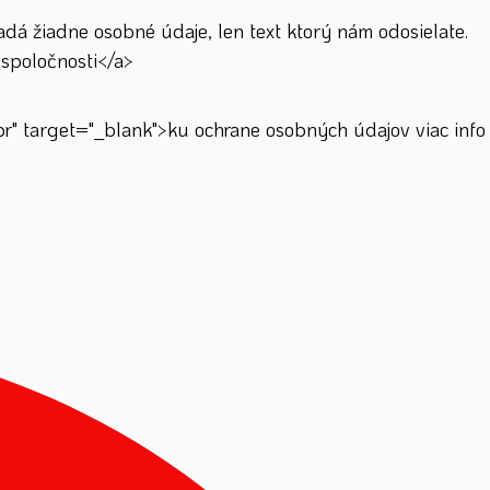
á žiadne osobné údaje, len text ktorý nám odosielate.
spoločnosti</a>
" target="_blank">ku ochrane osobných údajov viac info