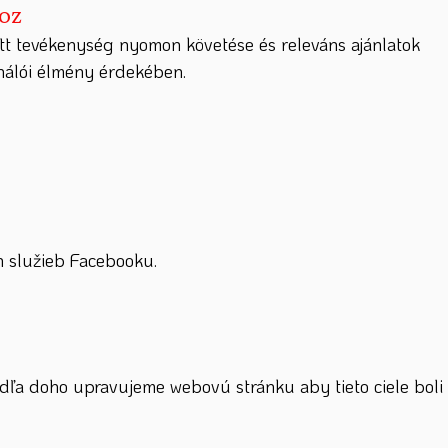
hoz
tt tevékenység nyomon követése és releváns ajánlatok
ználói élmény érdekében.
 služieb Facebooku.
dľa doho upravujeme webovú stránku aby tieto ciele boli