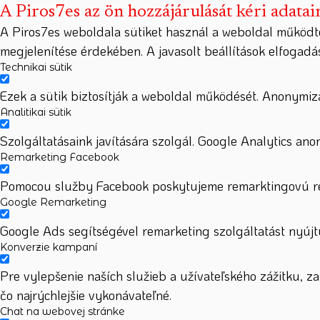
A Piros7es az ön hozzájárulását kéri adatai
A Piros7es weboldala sütiket használ a weboldal működt
megjelenítése érdekében. A javasolt beállítások elfogad
Technikai sütik
Ezek a sütik biztosítják a weboldal működését. Anonymizá
Analitikai sütik
Szolgáltatásaink javítására szolgál. Google Analytics ano
Remarketing Facebook
Pomocou služby Facebook poskytujeme remarktingovú rek
Google Remarketing
Google Ads segítségével remarketing szolgáltatást nyújtu
Konverzie kampaní
Pre vylepšenie naších služieb a užívateľského zážitku, 
čo najrýchlejšie vykonávateľné.
Chat na webovej stránke