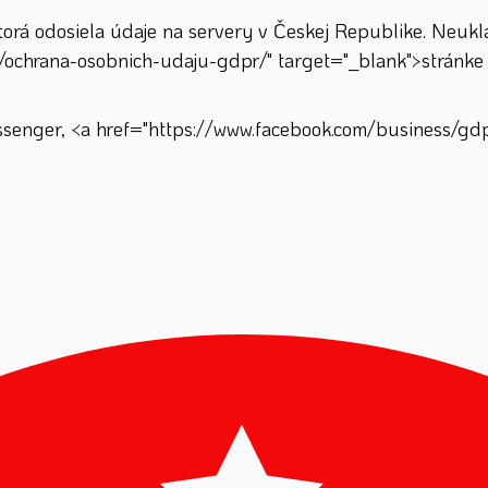
á odosiela údaje na servery v Českej Republike. Neuklad
/ochrana-osobnich-udaju-gdpr/" target="_blank">stránke 
enger, <a href="https://www.facebook.com/business/gdpr