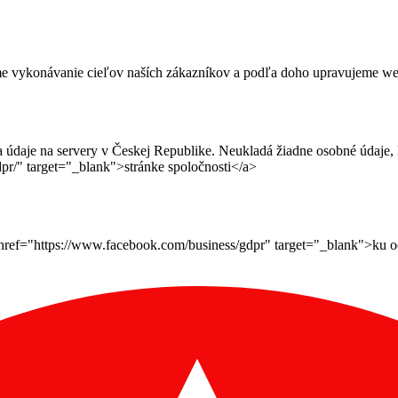
me vykonávanie cieľov naších zákazníkov a podľa doho upravujeme webov
daje na servery v Českej Republike. Neukladá žiadne osobné údaje, le
pr/" target="_blank">stránke spoločnosti</a>
ef="https://www.facebook.com/business/gdpr" target="_blank">ku ochr