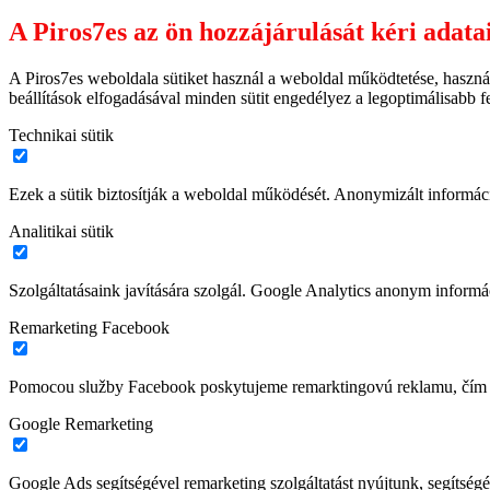
A Piros7es az ön hozzájárulását kéri adata
A Piros7es weboldala sütiket használ a weboldal működtetése, haszná
beállítások elfogadásával minden sütit engedélyez a legoptimálisabb 
Technikai sütik
Ezek a sütik biztosítják a weboldal működését. Anonymizált informác
Analitikai sütik
Szolgáltatásaink javítására szolgál. Google Analytics anonym informác
Remarketing Facebook
Pomocou služby Facebook poskytujeme remarktingovú reklamu, čím z
Google Remarketing
Google Ads segítségével remarketing szolgáltatást nyújtunk, segítségé