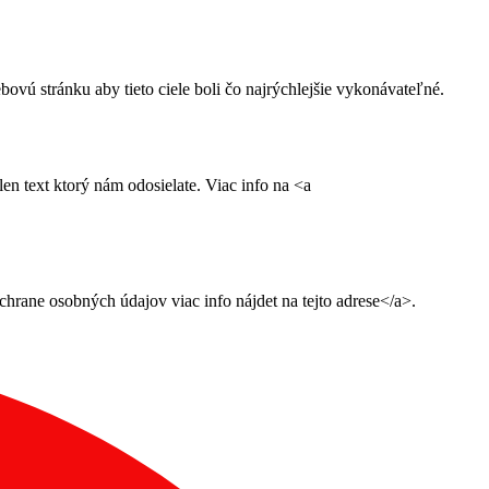
ú stránku aby tieto ciele boli čo najrýchlejšie vykonávateľné.
n text ktorý nám odosielate. Viac info na <a
ane osobných údajov viac info nájdet na tejto adrese</a>.