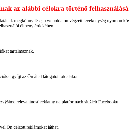
inak az alábbi célokra történő felhasználás
latának megkönnyítése, a weboldalon végzett tevékenység nyomon követ
felhasználói élmény érdekében.
iókat tartalmaznak.
iókat gyűjt az Ön által látogatott oldalakon
výšime relevantnosť reklamy na platformách služieb Facebooku.
vel Ön célzott reklámokat láthat.