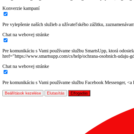
Konverzie kampaní
Pre vylepšenie naších služieb a užívateľského zážitku, zaznamenáva
Chat na webovej stránke
Pre komunikáciu s Vami používame službu SmartsUpp, ktorá odosiela ú
href="https://www.smartsupp.com/cs/help/ochrana-osobnich-udaju-gd
Chat na webovej stránke
Pre komunikáciu s Vami používame službu Facebook Messenger, <a hr
Beállítások kezelése
Elutasítás
Elfogadás