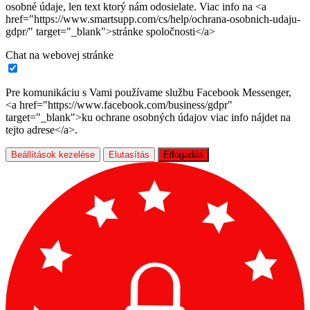
osobné údaje, len text ktorý nám odosielate. Viac info na <a
href="https://www.smartsupp.com/cs/help/ochrana-osobnich-udaju-
gdpr/" target="_blank">stránke spoločnosti</a>
Chat na webovej stránke
Pre komunikáciu s Vami používame službu Facebook Messenger,
<a href="https://www.facebook.com/business/gdpr"
target="_blank">ku ochrane osobných údajov viac info nájdet na
tejto adrese</a>.
Beállítások kezelése
Elutasítás
Elfogadás