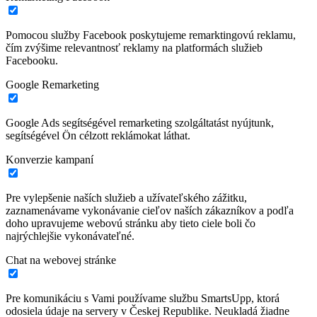
Pomocou služby Facebook poskytujeme remarktingovú reklamu,
čím zvýšime relevantnosť reklamy na platformách služieb
Facebooku.
Google Remarketing
Google Ads segítségével remarketing szolgáltatást nyújtunk,
segítségével Ön célzott reklámokat láthat.
Konverzie kampaní
Pre vylepšenie naších služieb a užívateľského zážitku,
zaznamenávame vykonávanie cieľov naších zákazníkov a podľa
doho upravujeme webovú stránku aby tieto ciele boli čo
najrýchlejšie vykonávateľné.
Chat na webovej stránke
Pre komunikáciu s Vami používame službu SmartsUpp, ktorá
odosiela údaje na servery v Českej Republike. Neukladá žiadne