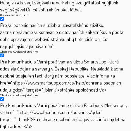
Google Ads segítségével remarketing szolgáltatást nyújtunk,
segítségével Ön célzott reklámokat láthat.
Konverzie kampaní
Pre vylepšenie naších služieb a užívateľského zážitku,
zaznamenávame vykonávanie cieľov naších zákazníkov a podľa
doho upravujeme webovú stránku aby tieto ciele boli čo
najrýchlejšie vykonávateľné.
Chat na webovej stránke
Pre komunikáciu s Vami používame službu SmartsUpp, ktorá
odosiela údaje na servery v Českej Republike. Neukladá žiadne
osobné údaje, len text ktorý nám odosielate. Viac info na <a
href="https://www.smartsupp.com/cs/help/ochrana-osobnich-
udaju-gdpr/" target="_blank">stránke spoločnosti</a>
Chat na webovej stránke
Pre komunikáciu s Vami používame službu Facebook Messenger,
<a href="https://www.facebook.com/business/gdpr"
target="_blank">ku ochrane osobných údajov viac info nájdet na
tejto adrese</a>.