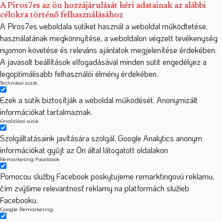
A Piros7es az ön hozzájárulását kéri adatainak az alábbi
célokra történő felhasználásához
A Piros7es weboldala sütiket használ a weboldal működtetése,
használatának megkönnyítése, a weboldalon végzett tevékenység
nyomon követése és releváns ajánlatok megjelenítése érdekében.
A javasolt beállítások elfogadásával minden sütit engedélyez a
legoptimálisabb felhasználói élmény érdekében.
Technikai sütik
Ezek a sütik biztosítják a weboldal működését. Anonymizált
információkat tartalmaznak.
Analitikai sütik
Szolgáltatásaink javítására szolgál. Google Analytics anonym
információkat gyűjt az Ön által látogatott oldalakon
Remarketing Facebook
Pomocou služby Facebook poskytujeme remarktingovú reklamu,
čím zvýšime relevantnosť reklamy na platformách služieb
Facebooku.
Google Remarketing