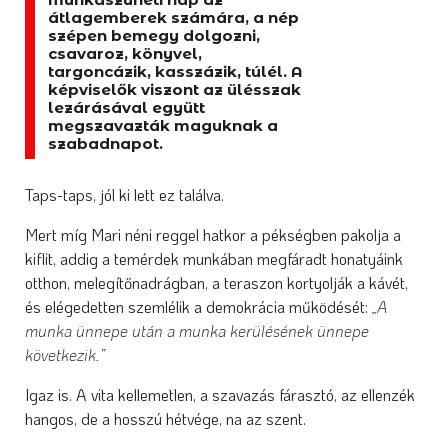
átlagemberek számára, a nép
szépen bemegy dolgozni,
csavaroz, könyvel,
targoncázik, kasszázik, túlél. A
képviselők viszont az ülésszak
lezárásával együtt
megszavazták maguknak a
szabadnapot.
Taps-taps, jól ki lett ez találva.
Mert míg Mari néni reggel hatkor a pékségben pakolja a
kiflit, addig a temérdek munkában megfáradt honatyáink
otthon, melegítőnadrágban, a teraszon kortyolják a kávét,
és elégedetten szemlélik a demokrácia működését:
„A
munka ünnepe után a munka kerülésének ünnepe
következik.”
Igaz is. A vita kellemetlen, a szavazás fárasztó, az ellenzék
hangos, de a hosszú hétvége, na az szent.