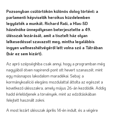
Pozsonyban csütörtökön különös dolog történt: a
parlamenti képviselők heroikus küzdelemben
legyőzték a munkát. Richard Raši, a Hlas-SD
házelnöke ünnepélyesen beterjesztette a 49.
ülésszak lezárását, amit a tisztelt ház olyan
lelkesedéssel szavazott meg, mintha legalábbis
ingyen wellnesshétvégéről lett volna szó a Tátrában
(bár ez sem kizárt).
Az apró szépséghiba csak annyi, hogy a programban még
nagyjából ötven napirendi pont ott hevert szanaszét, mint
egy másnapos lakodalom maradékai. Sebaj: a
kormánykoalíció elegáns mozdulattal áttolta az egészet a
következő ülésszakra, amely május 26-án kezdődik. Addig
hadd érlelődjenek a törvények, mint az edzőtáskában
felejtett használt zokni.
A most lezárt ülésszak április 14-én indult, és a végére