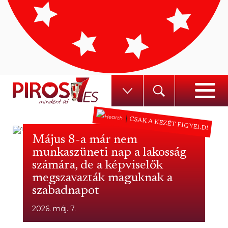
CSAK A KEZÉT FIGYELD!
Május 8-a már nem
munkaszüneti nap a lakosság
számára, de a képviselők
megszavazták maguknak a
szabadnapot
2026. máj. 7.