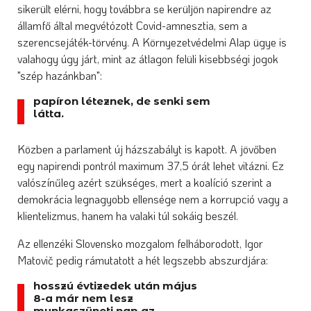
sikerült elérni, hogy továbbra se kerüljön napirendre az
államfő által megvétózott Covid-amnesztia, sem a
szerencsejáték-törvény. A Környezetvédelmi Alap ügye is
valahogy úgy járt, mint az átlagon felüli kisebbségi jogok
"szép hazánkban":
papíron léteznek, de senki sem
látta.
Közben a parlament új házszabályt is kapott. A jövőben
egy napirendi pontról maximum 37,5 órát lehet vitázni. Ez
valószínűleg azért szükséges, mert a koalíció szerint a
demokrácia legnagyobb ellensége nem a korrupció vagy a
klientelizmus, hanem ha valaki túl sokáig beszél.
Az ellenzéki Slovensko mozgalom felháborodott, Igor
Matovič pedig rámutatott a hét legszebb abszurdjára:
hosszú évtizedek után május
8-a már nem lesz
munkaszüneti nap az