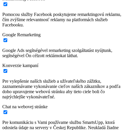
Pomocou služby Facebook poskytujeme remarktingovú reklamu,
čím zvýšime relevantnosť reklamy na platformách služieb
Facebooku.
Google Remarketing
Google Ads segítségével remarketing szolgáltatást nyújtunk,
segítségével Ön célzott reklámokat láthat.
Konverzie kampaní
Pre vylepšenie naších služieb a užívateľského zážitku,
zaznamenávame vykonávanie cieľov naších zákazníkov a podľa
doho upravujeme webovú stránku aby tieto ciele boli čo
najrýchlejšie vykonávateľné.
Chat na webovej stránke
Pre komunikáciu s Vami používame službu SmartsUpp, ktorá
odosiela údaje na servery v Českej Republike. Neukladá žiadne