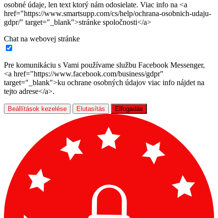
osobné údaje, len text ktorý nám odosielate. Viac info na <a
href="https://www.smartsupp.com/cs/help/ochrana-osobnich-udaju-
gdpr/" target="_blank">stránke spoločnosti</a>
Chat na webovej stránke
Pre komunikáciu s Vami používame službu Facebook Messenger,
<a href="https://www.facebook.com/business/gdpr"
target="_blank">ku ochrane osobných údajov viac info nájdet na
tejto adrese</a>.
Beállítások kezelése
Elutasítás
Elfogadás