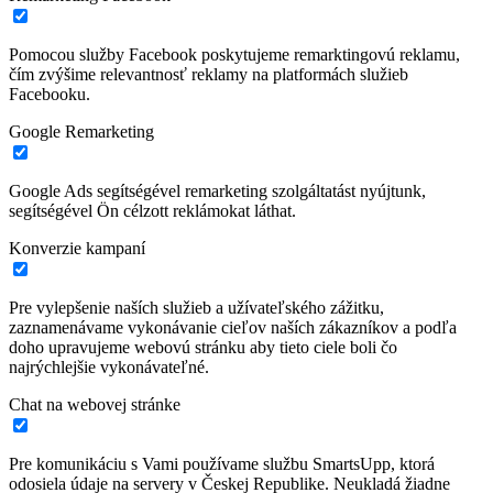
Pomocou služby Facebook poskytujeme remarktingovú reklamu,
čím zvýšime relevantnosť reklamy na platformách služieb
Facebooku.
Google Remarketing
Google Ads segítségével remarketing szolgáltatást nyújtunk,
segítségével Ön célzott reklámokat láthat.
Konverzie kampaní
Pre vylepšenie naších služieb a užívateľského zážitku,
zaznamenávame vykonávanie cieľov naších zákazníkov a podľa
doho upravujeme webovú stránku aby tieto ciele boli čo
najrýchlejšie vykonávateľné.
Chat na webovej stránke
Pre komunikáciu s Vami používame službu SmartsUpp, ktorá
odosiela údaje na servery v Českej Republike. Neukladá žiadne