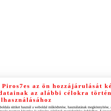
 Piros7es az ön hozzájárulását k
datainak az alábbi célokra törté
elhasználásához
boldala sütiket használ a weboldal működtetése, használatának megkönnyítése,