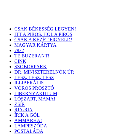
CSAK BÉKESSÉG LEGYEN!
ITT A PIROS, HOL A PIROS
CSAK A KEZÉT FIGYELD!
MAGYAR KÁRTYA
7832
TE BUZERANT!
CINK
SZOBORPARK
DR. MINISZTERELNÖK ÚR
LESZ, LESZ, LESZ
ILLIBERÁLIS
VÖRÖS PROSZTÓ
LIBERNYÁKULUM
LÓSZART, MAMA!
ZSÍR
RIA-RIA
ÍRIK A GÓL
AMMARHA!
LAMPESZÓDA
POSTALÁDA