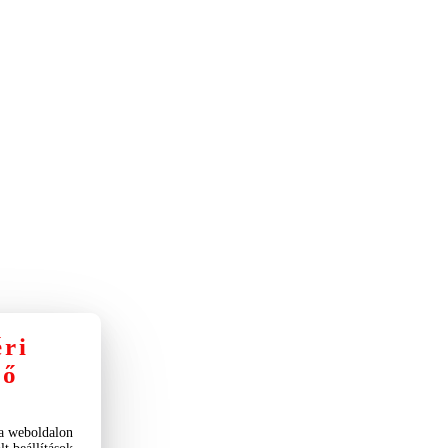
éri
nő
 a weboldalon