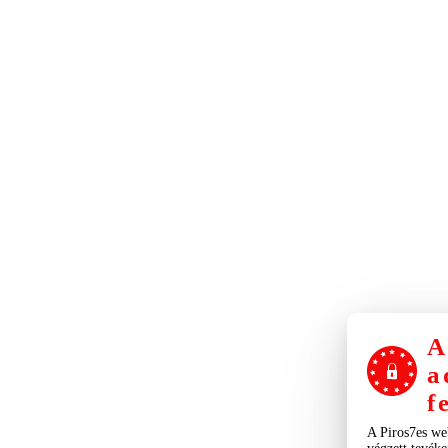
A
a
f
A Piros7es we