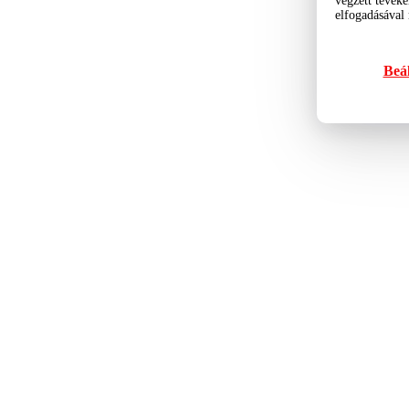
végzett tevéke
elfogadásával
Beál