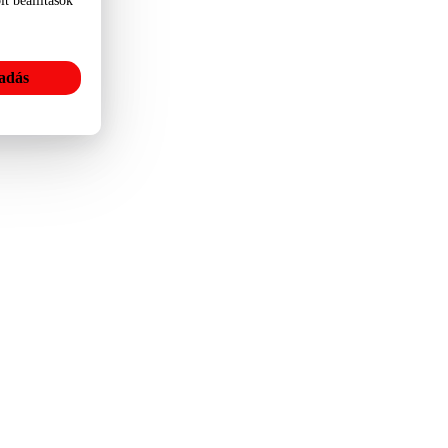
t beállítások
adás