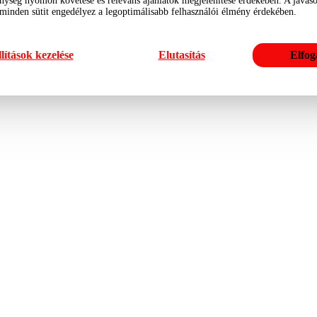
nység nyomon követése és releváns ajánlatok megjelenítése érdekében. A javasol
 minden sütit engedélyez a legoptimálisabb felhasználói élmény érdekében.
lítások kezelése
Elutasítás
Elfog