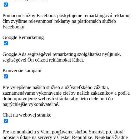
Pomocou služby Facebook poskytujeme remarktingovú reklamu,
čím zvýšime relevantnosť reklamy na platformách služieb
Facebooku.
Google Remarketing
Google Ads segítségével remarketing szolgáltatást nyújtunk,
segítségével Ön célzott reklámokat láthat.
Konverzie kampaní
Pre vylepšenie naších služieb a užívateľského zážitku,
zaznamenávame vykonávanie cieľov naších zákazníkov a podľa
doho upravujeme webovú stránku aby tieto ciele boli čo
najrýchlejšie vykonávateľné.
Chat na webovej stránke
Pre komunikáciu s Vami používame službu SmartsUpp, ktorá
odosiela údaje na servery v Českej Republike. Neukladá žiadne