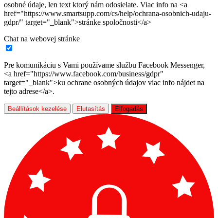
osobné údaje, len text ktorý nám odosielate. Viac info na <a
href="https://www.smartsupp.com/cs/help/ochrana-osobnich-udaju-
gdpr/" target="_blank">stránke spoločnosti</a>
Chat na webovej stránke
Pre komunikáciu s Vami používame službu Facebook Messenger,
<a href="https://www.facebook.com/business/gdpr"
target="_blank">ku ochrane osobných údajov viac info nájdet na
tejto adrese</a>.
Beállítások kezelése
Elutasítás
Elfogadás